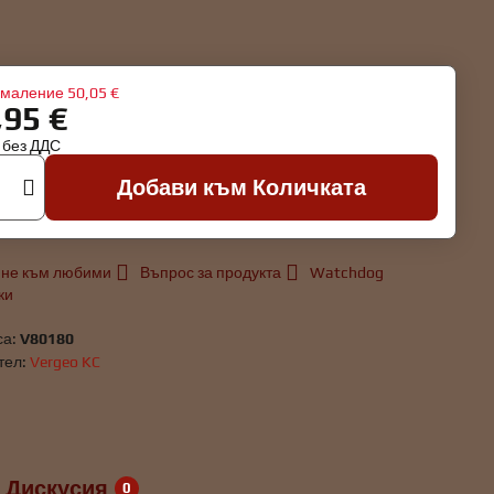
маление
50,05 €
,95 €
€
без ДДС
Добави към Количката
не към любими
Въпрос за продукта
Watchdog
ки
са:
V80180
тел:
Vergeo KC
Дискусия
0