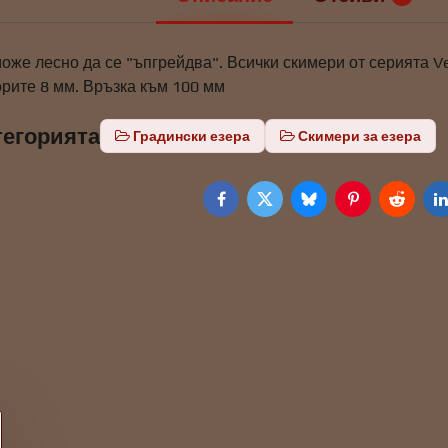
оже лесно да се "ъпгрейдва". Всички скимери от серията V
орите 8 мм. Връзка към 100 мм
тегорията
Градински езера
Скимери за езера
Facebook
Twitter
Bluesky
Pinterest
Reddit
L