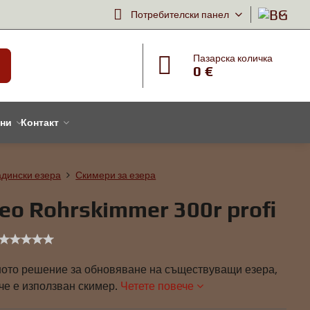
Потребителски панел
Пазарска количка
0 €
тни
Контакт
адински езера
Скимери за езера
eo Rohrskimmer 300r profi
ото решение за обновяване на съществуващи езера,
че е използван скимер.
Четете повече