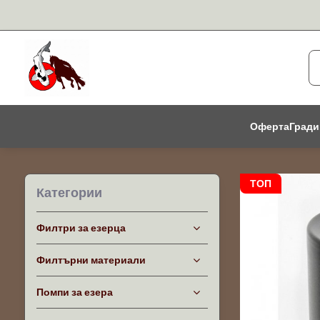
Оферта
Гради
ТОП
Категории
Филтри за езерца
Филтърни материали
Помпи за езера