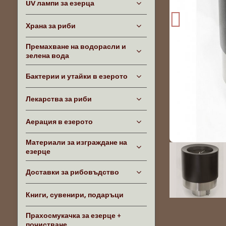
UV лампи за езерца
Храна за риби
Премахване на водорасли и
зелена вода
Бактерии и утайки в езерото
Лекарства за риби
Аерация в езерото
Материали за изграждане на
езерце
Доставки за рибовъдство
Книги, сувенири, подаръци
Прахосмукачка за езерце +
почистване