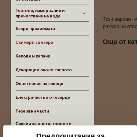
Тестове, измервания и
пречистване на вода
Този вариант м
размер на отв
Езеро през зимата
Още от ка
Скимери за езера
Кепове и капани
Декорации около езерото
Осветление на езерце
Електричество от езерце
Резервни части
Саксии за цветя, торове и
аксесоари
Предпочитания за