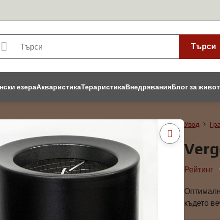
Търси
нски езера
Акваристика
Тераристика
Внедрявания
Блог за живо
Увод
Гр
Verg
Рейтинг
Оптималн
където ве