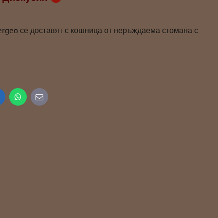
ergeo се доставят с кошница от неръждаема стомана с
inkedIn
WhatsApp
E-
mail