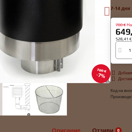
7-14 дни
700 €
На
649
528,41 
700 €
Добавя
7%
Достав
Код на вно
Производи
Описание
Отзиви
0