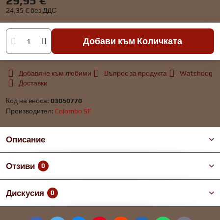
29,95 €
24,35 €
без ДДС
Добави към Количката
Добавяне към любими
Въпрос за продукта
Watchdog
Доставки
Код на вноса:
03050770
Производител:
Colombo SF
Описание
Отзиви
0
Дискусия
0