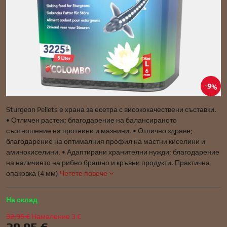
9%
Sturgeon Pellets е храна за есетра с висококачествени съставки.
• Отличен растеж; благодарение на балансираното
съотношение на протеини и мазнини. • Отлично здраве;
благодарение на оптималния профил на мастни киселини и
аминокиселини. • Адаптирани хранителни нужди; благодарение
на наличието на рибно брашно и кръвни продукти. Практична
опаковка (4 мм)
Четете повече
На склад
32,95 €
Намаление
3 €