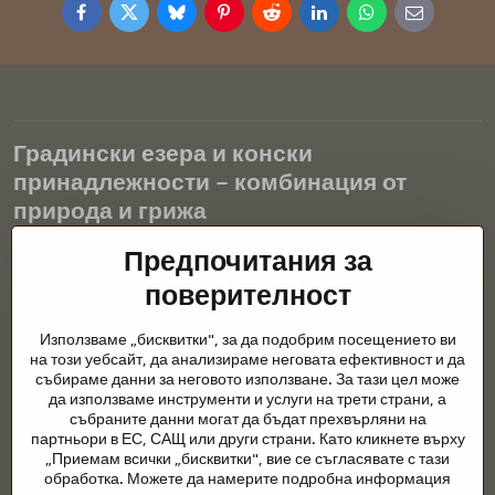
Facebook
Twitter
Bluesky
Pinterest
Reddit
LinkedIn
WhatsApp
E-
mail
Градински езера и конски
принадлежности – комбинация от
природа и грижа
Градинските езера са красиво допълнение към всеки екстериор
Предпочитания за
и създават хармонична среда за релаксация и живот на водните
поверителност
животни. Правилната технология, филтрацията и редовната
поддръжка са ключови за чиста вода и здравословно езерце
Използваме „бисквитки", за да подобрим посещението ви
през цялата година. Също толкова важна е грижата за
на този уебсайт, да анализираме неговата ефективност и да
животните, които са част от нашия живот.
събираме данни за неговото използване. За тази цел може
да използваме инструменти и услуги на трети страни, а
Конете се нуждаят от висококачествени конски принадлежности,
събраните данни могат да бъдат прехвърляни на
правилно хранене и отговорни грижи, за да бъдат здрави, силни
партньори в ЕС, САЩ или други страни. Като кликнете върху
и доволни. Независимо дали става въпрос за екипировка за
„Приемам всички „бисквитки", вие се съгласявате с тази
ездачи, развъдчици или любители на природата, целта е да се
обработка. Можете да намерите подробна информация