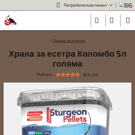
Потребителски панел
Храна за есетра
Храна за есетра Коломбо 5л
голяма
Рейтинг
5
/
5
(
1
x)