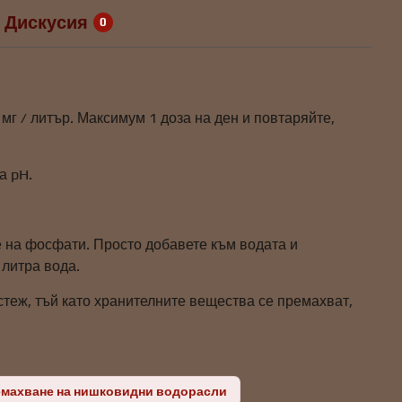
Дискусия
0
мг / литър. Максимум 1 доза на ден и повтаряйте,
а pH.
 на фосфати. Просто добавете към водата и
 литра вода.
стеж, тъй като хранителните вещества се премахват,
махване на нишковидни водорасли