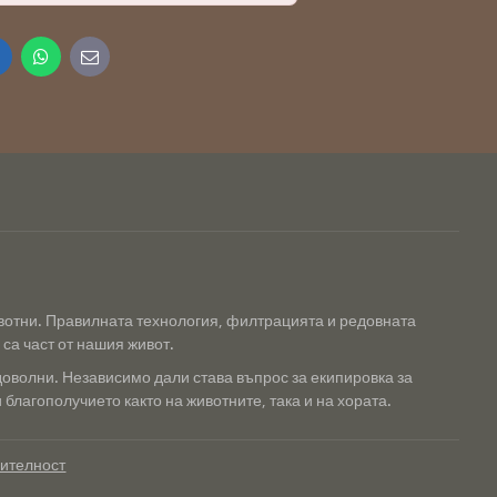
inkedIn
WhatsApp
E-
mail
ивотни. Правилната технология, филтрацията и редовната
са част от нашия живот.
доволни. Независимо дали става въпрос за екипировка за
благополучието както на животните, така и на хората.
рителност