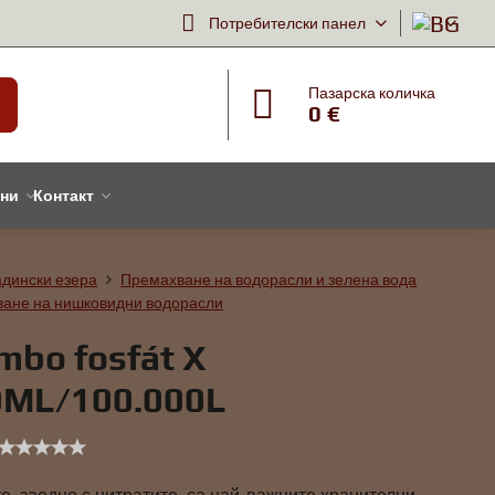
Потребителски панел
Пазарска количка
0 €
тни
Контакт
адински езера
Премахване на водорасли и зелена вода
ане на нишковидни водорасли
mbo fosfát X
0ML/100.000L