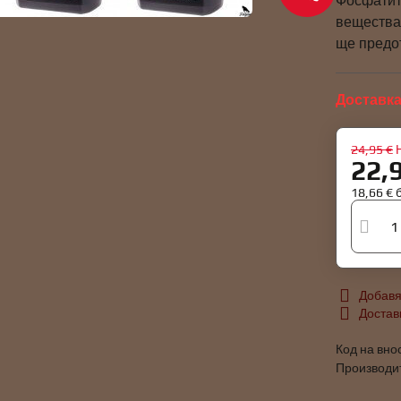
Фосфатите
вещества
ще предо
Доставка
24,95 €
22,
18,66 €
Добавя
Достав
Код на вно
Производи