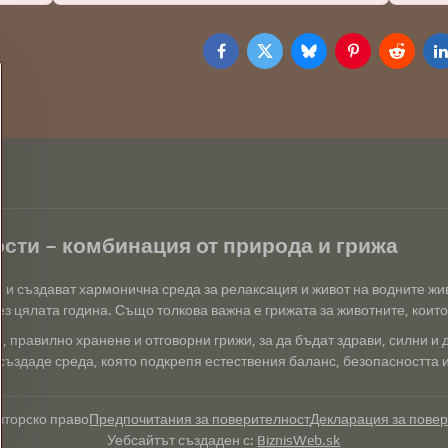
Facebook
Twitter
Bluesky
Pinterest
Reddit
L
сти – комбинация от природа и грижа
р и създават хармонична среда за релаксация и живот на водните ж
з цялата година. Също толкова важна е грижата за животните, които 
 правилно хранене и отговорни грижи, за да бъдат здрави, силни и 
създаде среда, която подкрепя естествения баланс, безопасността и 
вторско право
Предпочитания за поверителност
Декларация за пове
Уебсайтът създаден с:
BiznisWeb.sk