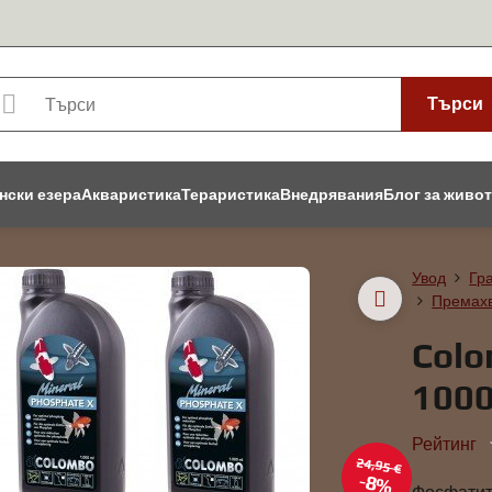
Търси
нски езера
Акваристика
Тераристика
Внедрявания
Блог за живо
Увод
Гр
Премахв
Colo
100
Рейтинг
24,95 €
8%