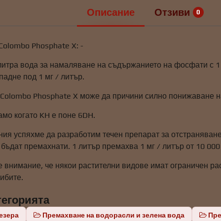
Описание
Отзиви
0
Colombo Phosphate X: -
литра вода за намаляване на съдържанието на фосфати с 1 
падне под 1 мг / литър.
 Colombo Phosphate X може да причини силно понижаване н
амо когато KH е поне 6DH.
ния успяхме да разработим течен препарат за отстраняване
ъдат премахнати. 1 литър премахва 1 мг / литър от 10 000
е внимание, че някои растителни видове имат ограничен ра
ибите.
тегорията
езера
Премахване на водорасли и зелена вода
Пре