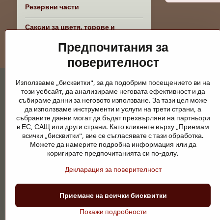
Резервни части
Саксии за цветя, торове и
аксесоари
Предпочитания за
поверителност
Използваме „бисквитки", за да подобрим посещението ви на
този уебсайт, да анализираме неговата ефективност и да
събираме данни за неговото използване. За тази цел може
да използваме инструменти и услуги на трети страни, а
събраните данни могат да бъдат прехвърляни на партньори
Градински езера и конски принадлежно
в ЕС, САЩ или други страни. Като кликнете върху „Приемам
всички „бисквитки", вие се съгласявате с тази обработка.
Градинските езера са красиво допълнение към всеки екстерио
Можете да намерите подробна информация или да
поддръжка са ключови за чиста вода и здравословно езерце пре
коригирате предпочитанията си по-долу.
Конете се нуждаят от висококачествени конски принадлежности,
Декларация за поверителност
ездачи, развъдчици или любители на природата, целта е да се 
Приемане на всички бисквитки
©
2026
А
Покажи подробности