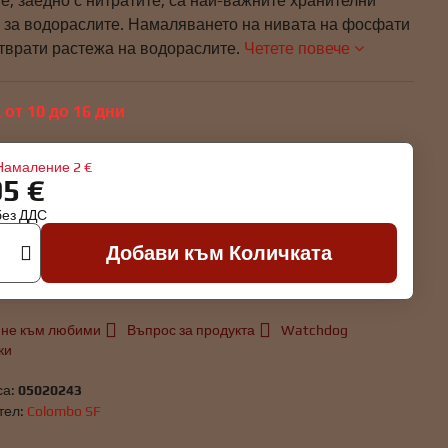
, заедно с нитратите, са най-важните хранителни
 за водораслите. Намаляването на нивата на фосфати
тврати растежа на водораслите.
Четете повече
 от 10 до 16 дни
Намаление
2 €
95 €
без ДДС
Добави към Количката
не към любими
Въпрос за продукта
Watchdog
ки
са:
05020243
тел:
Colombo SF