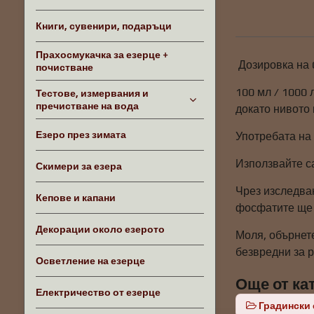
Книги, сувенири, подаръци
Прахосмукачка за езерце +
Дозировка на 
почистване
100 мл / 1000 
Тестове, измервания и
пречистване на вода
докато нивото 
Езеро през зимата
Употребата на
Използвайте с
Скимери за езера
Чрез изследва
Кепове и капани
фосфатите ще б
Декорации около езерото
Моля, обърнет
безвредни за р
Осветление на езерце
Още от ка
Електричество от езерце
Градински 