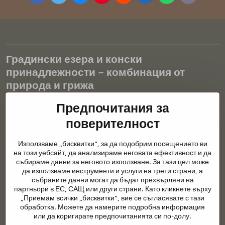
mail
Градински езера и конски
принадлежности – комбинация от
природа и грижа
Градинските езера са красиво допълнение към всеки екстериор
Предпочитания за
и създават хармонична среда за релаксация и живот на водните
поверителност
животни. Правилната технология, филтрацията и редовната
поддръжка са ключови за чиста вода и здравословно езерце
Използваме „бисквитки", за да подобрим посещението ви
през цялата година. Също толкова важна е грижата за
на този уебсайт, да анализираме неговата ефективност и да
животните, които са част от нашия живот.
събираме данни за неговото използване. За тази цел може
да използваме инструменти и услуги на трети страни, а
Конете се нуждаят от висококачествени конски принадлежности,
събраните данни могат да бъдат прехвърляни на
правилно хранене и отговорни грижи, за да бъдат здрави, силни
партньори в ЕС, САЩ или други страни. Като кликнете върху
и доволни. Независимо дали става въпрос за екипировка за
„Приемам всички „бисквитки", вие се съгласявате с тази
ездачи, развъдчици или любители на природата, целта е да се
обработка. Можете да намерите подробна информация
създаде среда, която подкрепя естествения баланс,
или да коригирате предпочитанията си по-долу.