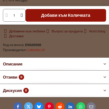
21,10 €
без ДДС
Добави към Количката
Добавяне към любими
Въпрос за продукта
Watchdog
Доставки
Код на вноса:
D5020560
Производител:
Colombo SF
Описание
Отзиви
0
Дискусия
0
Facebook
Twitter
Bluesky
Pinterest
Reddit
LinkedIn
WhatsApp
E-