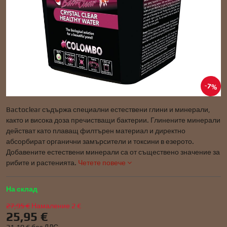
7%
Bactoclear съдържа специални естествени глини и минерали,
както и висока доза пречистващи бактерии. Глинените минерали
действат като плаващ филтърен материал и директно
абсорбират органични замърсители и токсини в езерото.
Добавените естествени минерали са от съществено значение за
рибите и растенията.
Четете повече
На склад
27,95 €
Намаление
2 €
25,95 €