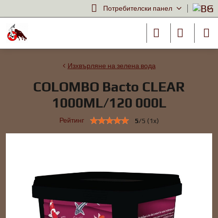
Потребителски панел
Изхвърляне на зелена вода
COLOMBO Bacto CLEAR
1000ML/120 000L
Рейтинг
5
/
5
(
1
x)