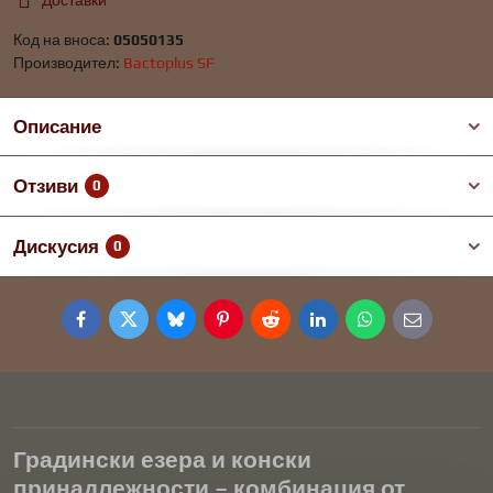
Доставки
Код на вноса:
05050135
Производител:
Bactoplus SF
Описание
Отзиви
0
Дискусия
0
Facebook
Twitter
Bluesky
Pinterest
Reddit
LinkedIn
WhatsApp
E-
mail
Градински езера и конски
принадлежности – комбинация от