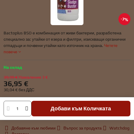
7%
Bactoplus BSO е комбинация от живи бактерии, разработена
специално за: утайки от езера и филтри, изискващи органични
отпадъци и почвени утайки като източник на храна.
Четете
повече
На склад
39,95 €
Намаление
3 €
36,95 €
30,04 €
без ДДС
Добави към Количката
Добавяне към любими
Въпрос за продукта
Watchdog