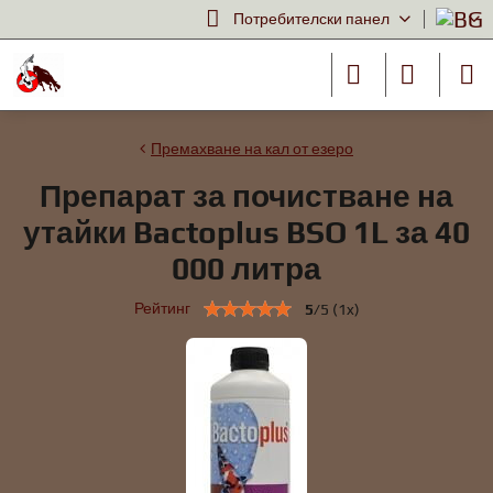
Потребителски панел
Премахване на кал от езеро
Препарат за почистване на
утайки Bactoplus BSO 1L за 40
000 литра
Рейтинг
5
/
5
(
1
x)