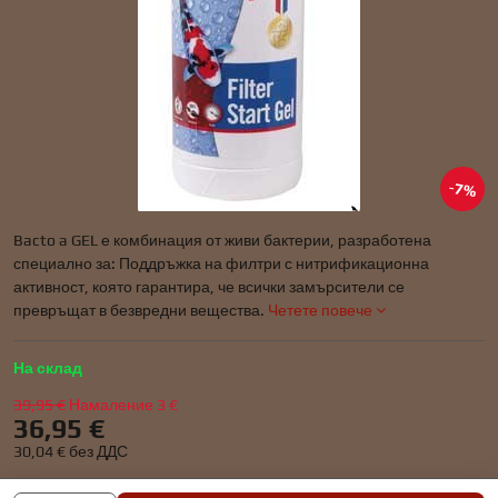
7%
Bacto a GEL е комбинация от живи бактерии, разработена
специално за: Поддръжка на филтри с нитрификационна
активност, която гарантира, че всички замърсители се
превръщат в безвредни вещества.
Четете повече
На склад
39,95 €
Намаление
3 €
36,95 €
30,04 €
без ДДС