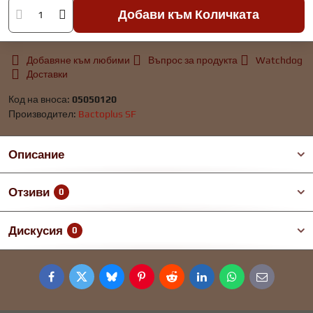
Добави към Количката
Добавяне към любими
Въпрос за продукта
Watchdog
Доставки
Код на вноса:
05050120
Производител:
Bactoplus SF
Описание
Отзиви
0
Дискусия
0
Facebook
Twitter
Bluesky
Pinterest
Reddit
LinkedIn
WhatsApp
E-
mail