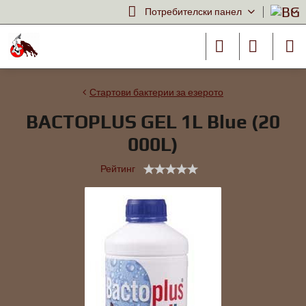
Потребителски панел
Стартови бактерии за езерото
BACTOPLUS GEL 1L Blue (20
000L)
Рейтинг