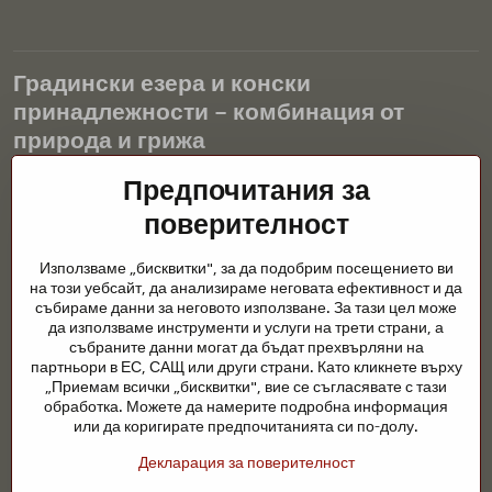
Градински езера и конски
принадлежности – комбинация от
природа и грижа
Градинските езера са красиво допълнение към всеки екстериор
Предпочитания за
и създават хармонична среда за релаксация и живот на водните
поверителност
животни. Правилната технология, филтрацията и редовната
поддръжка са ключови за чиста вода и здравословно езерце
Използваме „бисквитки", за да подобрим посещението ви
през цялата година. Също толкова важна е грижата за
на този уебсайт, да анализираме неговата ефективност и да
животните, които са част от нашия живот.
събираме данни за неговото използване. За тази цел може
да използваме инструменти и услуги на трети страни, а
Конете се нуждаят от висококачествени конски принадлежности,
събраните данни могат да бъдат прехвърляни на
правилно хранене и отговорни грижи, за да бъдат здрави, силни
партньори в ЕС, САЩ или други страни. Като кликнете върху
и доволни. Независимо дали става въпрос за екипировка за
„Приемам всички „бисквитки", вие се съгласявате с тази
ездачи, развъдчици или любители на природата, целта е да се
обработка. Можете да намерите подробна информация
създаде среда, която подкрепя естествения баланс,
или да коригирате предпочитанията си по-долу.
безопасността и благополучието както на животните, така и на
Декларация за поверителност
хората.