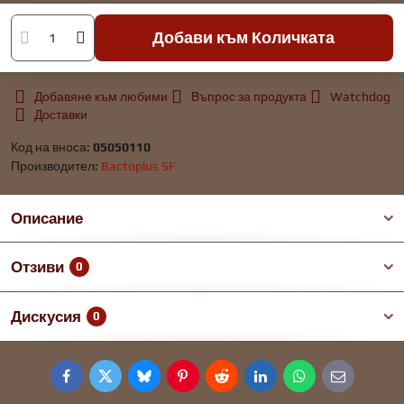
Добави към Количката
Добавяне към любими
Въпрос за продукта
Watchdog
Доставки
Код на вноса:
05050110
Производител:
Bactoplus SF
Описание
Отзиви
0
Дискусия
0
Facebook
Twitter
Bluesky
Pinterest
Reddit
LinkedIn
WhatsApp
E-
mail