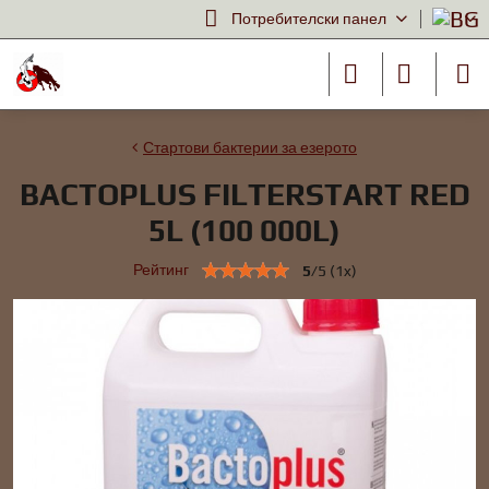
Потребителски панел
Стартови бактерии за езерото
BACTOPLUS FILTERSTART RED
5L (100 000L)
Рейтинг
5
/
5
(
1
x)