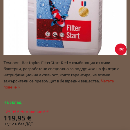
4%
Течност - Bactoplus FilterStart Red е комбинация от живи
бактерии, разработени специално за поддръжка на филтри с
нитрификационна активност, която гарантира, че всички
замърсители се превръщат в безвредни вещества.
Четете
повече
На склад
125,95 €
Намаление
6 €
119,95 €
97,52 €
без ДДС