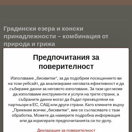
Градински езера и конски
принадлежности – комбинация от
природа и грижа
Градинските езера са красиво допълнение към всеки екстериор
Предпочитания за
и създават хармонична среда за релаксация и живот на водните
поверителност
животни. Правилната технология, филтрацията и редовната
поддръжка са ключови за чиста вода и здравословно езерце
Използваме „бисквитки", за да подобрим посещението ви
през цялата година. Също толкова важна е грижата за
на този уебсайт, да анализираме неговата ефективност и да
животните, които са част от нашия живот.
събираме данни за неговото използване. За тази цел може
да използваме инструменти и услуги на трети страни, а
Конете се нуждаят от висококачествени конски принадлежности,
събраните данни могат да бъдат прехвърляни на
правилно хранене и отговорни грижи, за да бъдат здрави, силни
партньори в ЕС, САЩ или други страни. Като кликнете върху
и доволни. Независимо дали става въпрос за екипировка за
„Приемам всички „бисквитки", вие се съгласявате с тази
ездачи, развъдчици или любители на природата, целта е да се
обработка. Можете да намерите подробна информация
създаде среда, която подкрепя естествения баланс,
или да коригирате предпочитанията си по-долу.
безопасността и благополучието както на животните, така и на
Декларация за поверителност