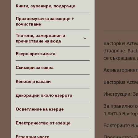
Книги, сувенири, подаръци
Прахосмукачка за езерце +
почистване
Тестове, измервания и
пречистване на вода
Bactoplus Acti
отваряне. Bact
Езеро през зимата
се съкращава 
Скимери за езера
Активаторният 
Кепове и капани
Bactoplus Acti
Инструкции: За
Декорации около езерото
За правилното
Осветление на езерце
1 литър Bactop
Електричество от езерце
Бактериите Bac
Резервни части
Предимства: П