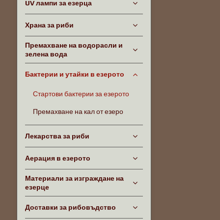
UV лампи за езерца
Храна за риби
Премахване на водорасли и
зелена вода
Бактерии и утайки в езерото
Стартови бактерии за езерото
Премахване на кал от езеро
Лекарства за риби
Аерация в езерото
Материали за изграждане на
езерце
Доставки за рибовъдство