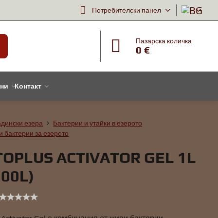
Потребителски панел
Пазарска количка
0 €
тни
Контакт
адински езера
Бактерии и утайки в езерото
и бактерии за езерото
TOPLUS ACTIVATOR GEL 1L
000L)