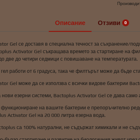
Производи
Описание
Отзиви
0
vator Gel се доставя в специална течност за съхранение/под
oplus Activator Gel съкращава времето за стартиране на фи
до две до четири седмици с повишаване на температурата.
гел работи от 6 градуса, така че филтърът може да бъде ст
vator Gel може да се използва с всички видове бактерии Bact
 нови езерни системи, Bactoplus Activator Gel се дава само
 функциониране на вашите бактерии е препоръчително редов
lus Activator Gel на 20 000 литра езерна вода.
toplus са 100% натурални, не съдържат химикали и не съдъ
о-бързо стартиране и развитие на биологичния живот чрез 