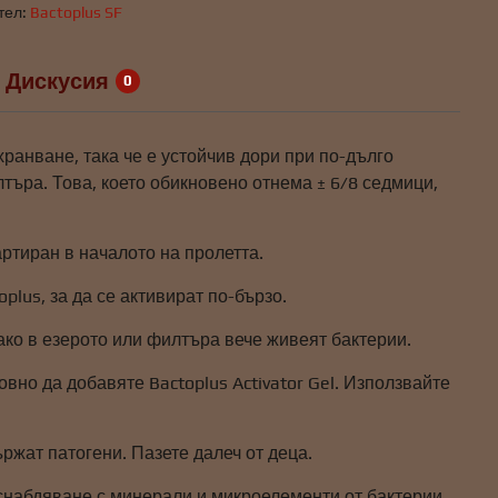
тел:
Bactoplus SF
Дискусия
0
хранване, така че е устойчив дори при по-дълго
лтъра. Това, което обикновено отнема ± 6/8 седмици,
артиран в началото на пролетта.
oplus, за да се активират по-бързо.
 ако в езерото или филтъра вече живеят бактерии.
но да добавяте Bactoplus Activator Gel. Използвайте
ржат патогени. Пазете далеч от деца.
снабдяване с минерали и микроелементи от бактерии.