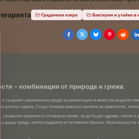
тегорията
Градински езера
Бактерии и утайки в 
Facebook
Twitter
Bluesky
Pinterest
Reddit
L
сти – комбинация от природа и грижа
р и създават хармонична среда за релаксация и живот на водните ж
з цялата година. Също толкова важна е грижата за животните, които 
 правилно хранене и отговорни грижи, за да бъдат здрави, силни и 
създаде среда, която подкрепя естествения баланс, безопасността и 