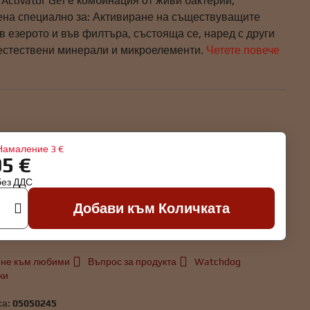
 Activator Gel е комбинация от живи бактерии,
ена специално за: Активиране на съществуващите
в езерото и във филтъра, състояща се, наред с други
 естествени минерали и микроелементи.
Четете повече
Намаление
3 €
95 €
без ДДС
Добави към Количката
не към любими
Въпрос за продукта
Watchdog
ки
са:
05050245