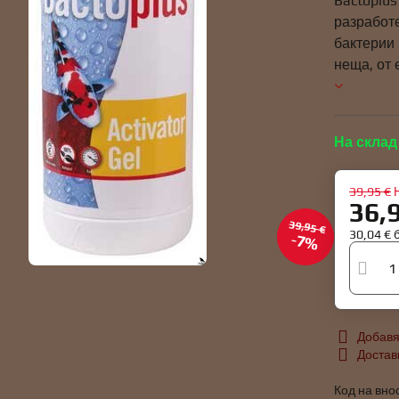
Bactoplus
разработ
бактерии 
неща, от
На склад
39,95 €
36,
39,95 €
30,04 €
7%
Добавя
Достав
Код на вно