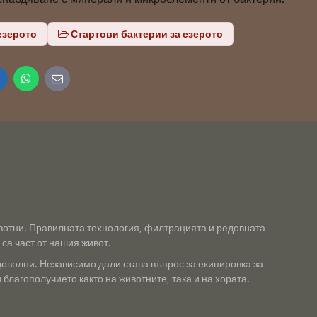
езерото
Стартови бактерии за езерото
inkedIn
WhatsApp
E-
mail
ивотни. Правилната технология, филтрацията и редовната
са част от нашия живот.
доволни. Независимо дали става въпрос за екипировка за
благополучието както на животните, така и на хората.