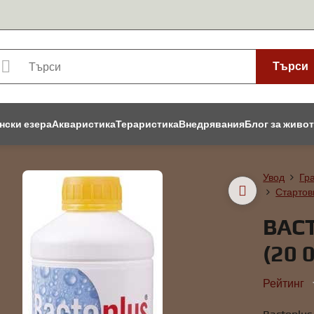
Търси
нски езера
Акваристика
Тераристика
Внедрявания
Блог за живо
Увод
Гр
Стартов
BAC
(20 
Рейтинг