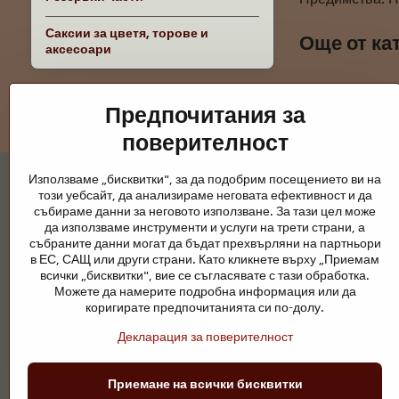
Саксии за цветя, торове и
Още от ка
аксесоари
Предпочитания за
поверителност
Използваме „бисквитки", за да подобрим посещението ви на
този уебсайт, да анализираме неговата ефективност и да
събираме данни за неговото използване. За тази цел може
да използваме инструменти и услуги на трети страни, а
събраните данни могат да бъдат прехвърляни на партньори
Градински езера и конски принадлежно
в ЕС, САЩ или други страни. Като кликнете върху „Приемам
всички „бисквитки", вие се съгласявате с тази обработка.
Градинските езера са красиво допълнение към всеки екстерио
Можете да намерите подробна информация или да
поддръжка са ключови за чиста вода и здравословно езерце пре
коригирате предпочитанията си по-долу.
Конете се нуждаят от висококачествени конски принадлежности,
Декларация за поверителност
ездачи, развъдчици или любители на природата, целта е да се 
Приемане на всички бисквитки