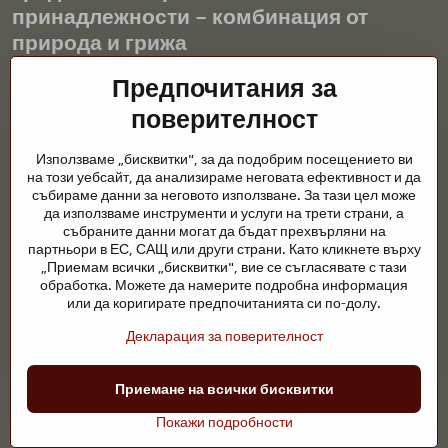
принадлежности – комбинация от
природа и грижа
Градинските езера са красиво допълнение към всеки екстериор
Предпочитания за
и създават хармонична среда за релаксация и живот на водните
поверителност
животни. Правилната технология, филтрацията и редовната
поддръжка са ключови за чиста вода и здравословно езерце
Използваме „бисквитки", за да подобрим посещението ви
през цялата година. Също толкова важна е грижата за
на този уебсайт, да анализираме неговата ефективност и да
животните, които са част от нашия живот.
събираме данни за неговото използване. За тази цел може
да използваме инструменти и услуги на трети страни, а
Конете се нуждаят от висококачествени конски принадлежности,
събраните данни могат да бъдат прехвърляни на
правилно хранене и отговорни грижи, за да бъдат здрави, силни
партньори в ЕС, САЩ или други страни. Като кликнете върху
и доволни. Независимо дали става въпрос за екипировка за
„Приемам всички „бисквитки", вие се съгласявате с тази
ездачи, развъдчици или любители на природата, целта е да се
обработка. Можете да намерите подробна информация
създаде среда, която подкрепя естествения баланс,
или да коригирате предпочитанията си по-долу.
безопасността и благополучието както на животните, така и на
Декларация за поверителност
хората.
©
2026
Авторско право
Приемане на всички бисквитки
Предпочитания за поверителност
Декларация за поверителност
Покажи подробности
Уебсайтът създаден с:
BiznisWeb.sk