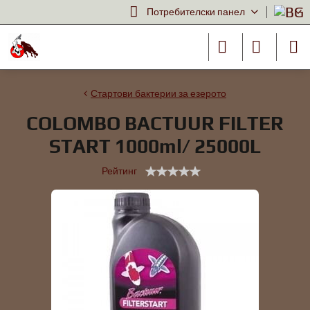
Потребителски панел
Стартови бактерии за езерото
COLOMBO BACTUUR FILTER
START 1000ml/ 25000L
Рейтинг