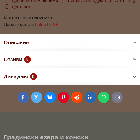
Добавяне към любими
Въпрос за продукта
Watchdog
Доставки
Код на вноса:
05020233
Производител:
Colombo SF
Описание
Отзиви
0
Дискусия
0
Facebook
Twitter
Bluesky
Pinterest
Reddit
LinkedIn
WhatsApp
E-
mail
Градински езера и конски