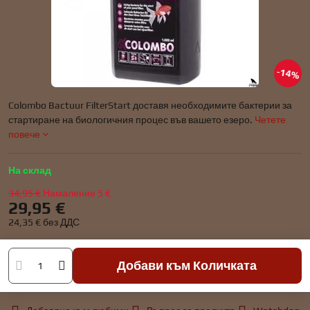
14%
Colombo Bactuur FilterStart доставя необходимите бактерии за
стартиране на биологичния процес във вашето езеро.
Четете
повече
На склад
34,95 €
Намаление
5 €
29,95 €
24,35 €
без ДДС
Добави към Количката