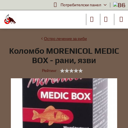
Потребителски панел
Остро лечение за риби
Коломбо MORENICOL MEDIC
BOX - рани, язви
Рейтинг