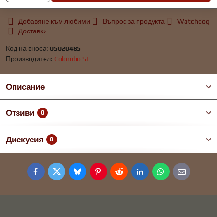
Добавяне към любими
Въпрос за продукта
Watchdog
Доставки
Код на вноса:
05020485
Производител:
Colombo SF
Описание
Отзиви
0
Дискусия
0
Facebook
Twitter
Bluesky
Pinterest
Reddit
LinkedIn
WhatsApp
E-
mail