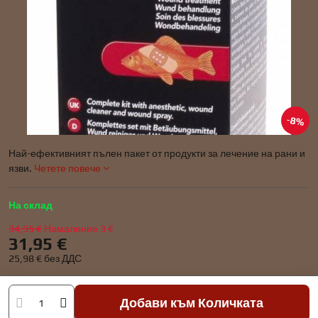
8%
Най-ефективният пълен пакет от продукти за лечение на рани и
язви.
Четете повече
На склад
34,95 €
Намаление
3 €
31,95 €
25,98 €
без ДДС
Добави към Количката