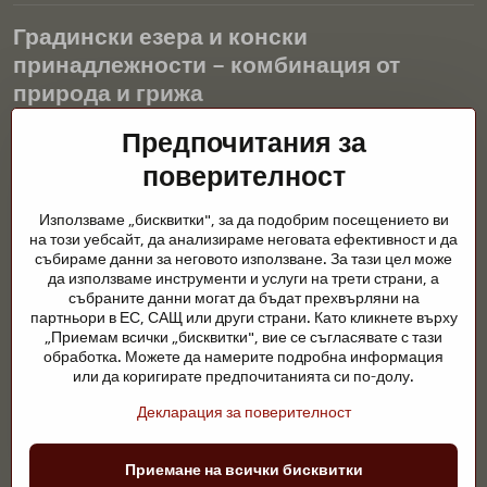
Градински езера и конски
принадлежности – комбинация от
природа и грижа
Градинските езера са красиво допълнение към всеки екстериор
Предпочитания за
и създават хармонична среда за релаксация и живот на водните
поверителност
животни. Правилната технология, филтрацията и редовната
поддръжка са ключови за чиста вода и здравословно езерце
Използваме „бисквитки", за да подобрим посещението ви
през цялата година. Също толкова важна е грижата за
на този уебсайт, да анализираме неговата ефективност и да
животните, които са част от нашия живот.
събираме данни за неговото използване. За тази цел може
да използваме инструменти и услуги на трети страни, а
Конете се нуждаят от висококачествени конски принадлежности,
събраните данни могат да бъдат прехвърляни на
правилно хранене и отговорни грижи, за да бъдат здрави, силни
партньори в ЕС, САЩ или други страни. Като кликнете върху
и доволни. Независимо дали става въпрос за екипировка за
„Приемам всички „бисквитки", вие се съгласявате с тази
ездачи, развъдчици или любители на природата, целта е да се
обработка. Можете да намерите подробна информация
създаде среда, която подкрепя естествения баланс,
или да коригирате предпочитанията си по-долу.
безопасността и благополучието както на животните, така и на
Декларация за поверителност
хората.
©
2026
Авторско право
Приемане на всички бисквитки