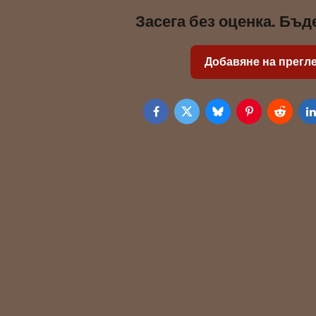
Засега без оценка. Бъд
Добавяне на прегл
Facebook
Twitter
Bluesky
Pinterest
Reddit
L