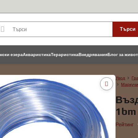
Търси
нски езера
Акваристика
Тераристика
Внедрявания
Блог за живо
Увод
Гр
Маркучи
Въз
1bm 
Рейтинг