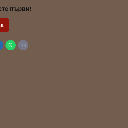
ете първи!
ед
inkedIn
WhatsApp
E-
mail