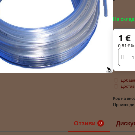
-
На склад
1 €
0,81 €
б
Добавя
Достав
Код на вно
Производи
Отзиви
Диску
0