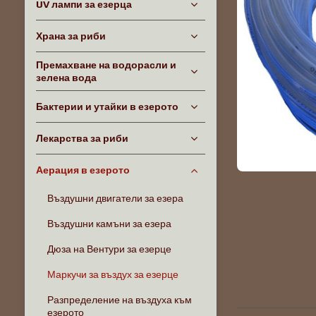
UV лампи за езерца
Храна за риби
Премахване на водорасли и
зелена вода
Бактерии и утайки в езерото
Лекарства за риби
Аерация в езерото
Въздушни двигатели за езера
Въздушни камъни за езера
Дюза на Вентури за езерце
Маркучи за въздух за езерце
Разпределение на въздуха към
езерото