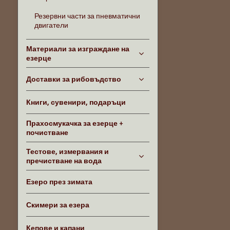
Резервни части за пневматични
двигатели
Материали за изграждане на
езерце
Доставки за рибовъдство
Книги, сувенири, подаръци
Прахосмукачка за езерце +
почистване
Тестове, измервания и
пречистване на вода
Езеро през зимата
Скимери за езера
Кепове и капани