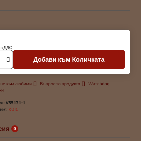
ез ДДС
Добави към Количката
не към любими
Въпрос за продукта
Watchdog
ки
са:
V55131-1
тел:
KOIC
сия
0