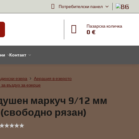
Потребителски панел
Пазарска количка
0 €
тни
Контакт
адински езера
Аерация в езерото
 за въздух за езерце
душен маркуч 9/12 мм
(свободно рязан)