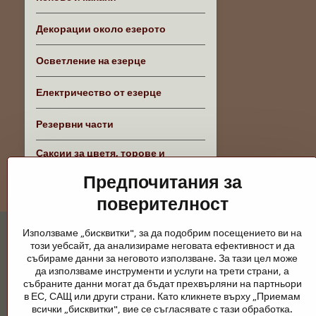
Декорации около езерото
Осветление на езерце
Електричество от езерце
Резервни части
Саксии за цветя, торове и
аксесоари
Предпочитания за
поверителност
Използваме „бисквитки", за да подобрим посещението ви на
този уебсайт, да анализираме неговата ефективност и да
събираме данни за неговото използване. За тази цел може
да използваме инструменти и услуги на трети страни, а
събраните данни могат да бъдат прехвърляни на партньори
Градински езера и конски принадлежно
в ЕС, САЩ или други страни. Като кликнете върху „Приемам
всички „бисквитки", вие се съгласявате с тази обработка.