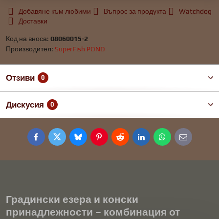
Добавяне към любими
Въпрос за продукта
Watchdog
Доставки
Код на вноса:
08060015-2
Производител:
SuperFish POND
Отзиви
0
Дискусия
0
Facebook
Twitter
Bluesky
Pinterest
Reddit
LinkedIn
WhatsApp
E-
mail
Градински езера и конски
принадлежности – комбинация от