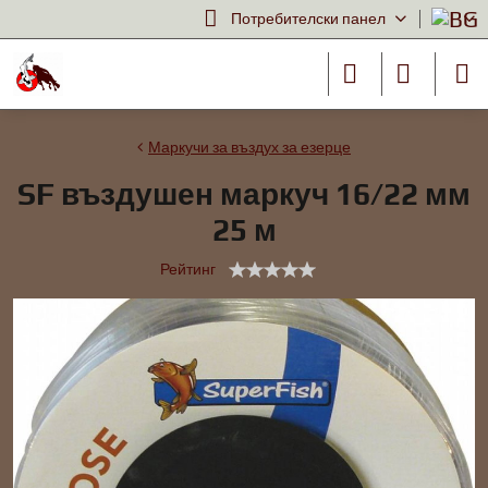
Потребителски панел
Маркучи за въздух за езерце
SF въздушен маркуч 16/22 мм
25 м
Рейтинг