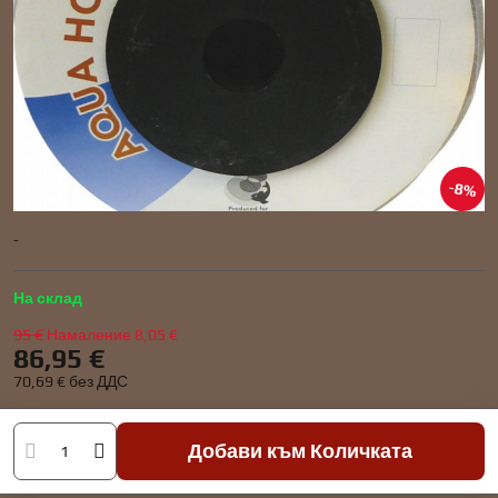
8%
-
На склад
95 €
Намаление
8,05 €
86,95 €
70,69 €
без ДДС
Добави към Количката