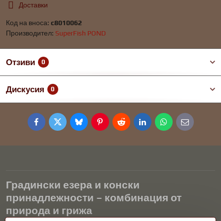
Доставки
Код на вноса:
c8010062
Производител:
SuperFish POND
Отзиви
0
Дискусия
0
Facebook
Twitter
Bluesky
Pinterest
Reddit
LinkedIn
WhatsApp
E-
mail
Градински езера и конски
принадлежности – комбинация от
природа и грижа