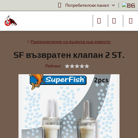
Потребителски панел
Разпределение на въздуха към езерото
SF възвратен клапан 2 ST.
Рейтинг