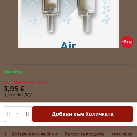
21%
-
На склад
5 €
Намаление
1,05 €
3,95 €
3,21 €
без ДДС
Добави към Количката
Добавяне към любими
Въпрос за продукта
Watchdog