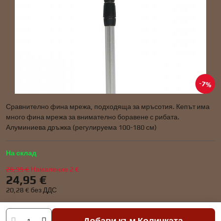
7%
Сравнително фина мрежа, подходяща за мръсотия. Кепът има
много фина мрежа за внимателно боравене с рибата.
Алуминиева дръжка (регулируема 100-180 см)
На склад
26,95 €
Намаление
2 €
24,95 €
20,28 €
без ДДС
Добави към Количката