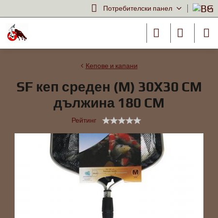
Потребителски панел
Кепове и капани
SF кеп среден (M) 30X30 CM
дължина 180 CM
Рейтинг