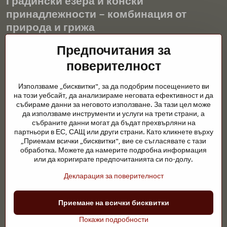
Градински езера и конски
принадлежности – комбинация от
природа и грижа
Градинските езера са красиво допълнение към всеки екстериор
Предпочитания за
и създават хармонична среда за релаксация и живот на водните
поверителност
животни. Правилната технология, филтрацията и редовната
поддръжка са ключови за чиста вода и здравословно езерце
Използваме „бисквитки", за да подобрим посещението ви
през цялата година. Също толкова важна е грижата за
на този уебсайт, да анализираме неговата ефективност и да
животните, които са част от нашия живот.
събираме данни за неговото използване. За тази цел може
да използваме инструменти и услуги на трети страни, а
Конете се нуждаят от висококачествени конски принадлежности,
събраните данни могат да бъдат прехвърляни на
правилно хранене и отговорни грижи, за да бъдат здрави, силни
партньори в ЕС, САЩ или други страни. Като кликнете върху
и доволни. Независимо дали става въпрос за екипировка за
„Приемам всички „бисквитки", вие се съгласявате с тази
ездачи, развъдчици или любители на природата, целта е да се
обработка. Можете да намерите подробна информация
създаде среда, която подкрепя естествения баланс,
или да коригирате предпочитанията си по-долу.
безопасността и благополучието както на животните, така и на
Декларация за поверителност
хората.
©
2026
Авторско право
Приемане на всички бисквитки
Предпочитания за поверителност
Декларация за поверителност
Покажи подробности
Уебсайтът създаден с:
BiznisWeb.sk