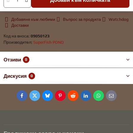
Добавяне към любими
Въпрос за продукта
Watchdog
Доставки
Код на вноса:
09050123
Производител:
SuperFish POND
Отзиви
0
Дискусия
0
Facebook
Twitter
Bluesky
Pinterest
Reddit
LinkedIn
WhatsApp
E-
mail