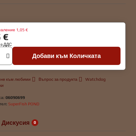
аление
1,05 €
5 €
ез ДДС
Добави към Количката
не към любими
Въпрос за продукта
Watchdog
ки
са:
06090699
тел:
SuperFish POND
Дискусия
0