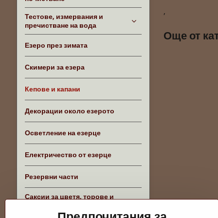
,
Тестове, измервания и
пречистване на вода
Още от ка
Езеро през зимата
Скимери за езера
Кепове и капани
Декорации около езерото
Осветление на езерце
Електричество от езерце
Резервни части
Саксии за цветя, торове и
аксесоари
Предпочитания за