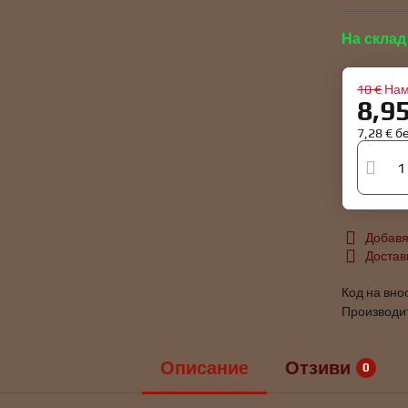
На склад
10 €
Нам
8,9
7,28 €
б
Добавя
Достав
Код на вно
Производи
Описание
Отзиви
0