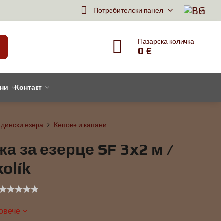
Потребителски панел
Пазарска количка
0 €
тни
Контакт
адински езера
Кепове и капани
а за езерце SF 3x2 м /
kolík
повече