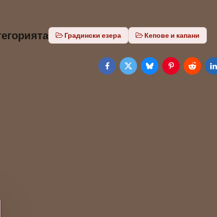
тегорията
Градински езера
Кепове и капани
Facebook
Twitter
Bluesky
Pinterest
Reddit
L