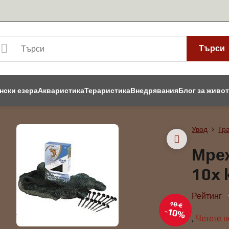
Търси
нски езера
Акваристика
Тераристика
Внедрявания
Блог за живо
Увод
Гр
Мреж
10x 
Рейтинг
10 €
10%
,
Четете 