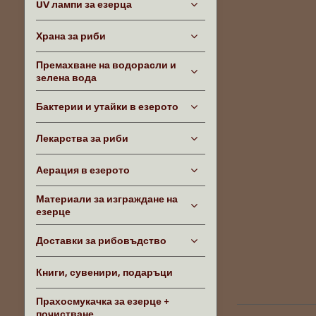
UV лампи за езерца
Храна за риби
Премахване на водорасли и
зелена вода
Бактерии и утайки в езерото
Лекарства за риби
Аерация в езерото
Материали за изграждане на
езерце
Доставки за рибовъдство
Книги, сувенири, подаръци
Прахосмукачка за езерце +
почистване