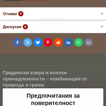
Отзиви
0
Дискусия
0
Facebook
Twitter
Bluesky
Pinterest
Reddit
LinkedIn
WhatsApp
E-
mail
Градински езера и конски
принадлежности – комбинация от
природа и грижа
Градинските езера са красиво допълнение към всеки екстериор
Предпочитания за
и създават хармонична среда за релаксация и живот на водните
поверителност
животни. Правилната технология, филтрацията и редовната