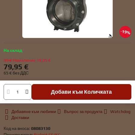
19%
На склад
99 €
Намаление
19,05 €
79,95 €
65 €
без ДДС
Добави към Количката
Добавяне към любими
Въпрос за продукта
Watchdog
Доставки
Код на вноса:
08083130
Производител:
Budget SF/KC