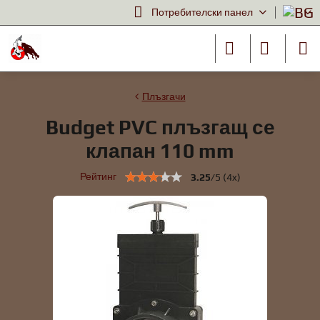
Потребителски панел
Плъзгачи
Budget PVC плъзгащ се
клапан 110 mm
Рейтинг
3.25
/
5
(
4
x)