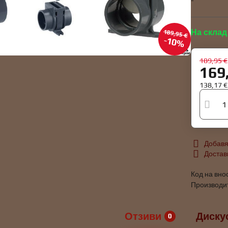
-
На склад
189,95 €
10%
189,95 €
169
138,17 
Добавя
Достав
Код на вно
Производи
Отзиви
Диску
0