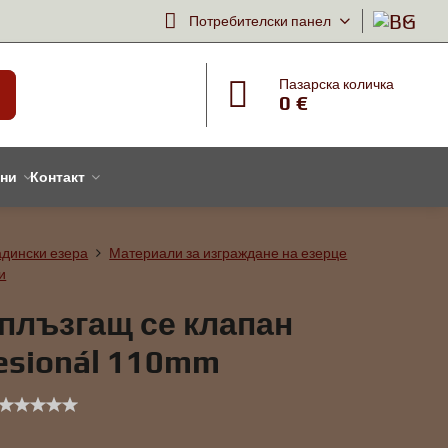
Потребителски панел
Пазарска количка
0 €
тни
Контакт
адински езера
Материали за изграждане на езерце
и
плъзгащ се клапан
esionál 110mm