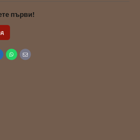
ете първи!
ед
inkedIn
WhatsApp
E-
mail