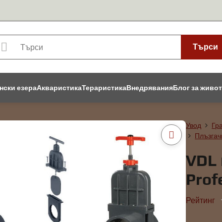
Търси
нски езера
Акваристика
Тераристика
Внедрявания
Блог за живо
Увод
Гр
Плъзгач
VDL 
Prof
Рейтинг