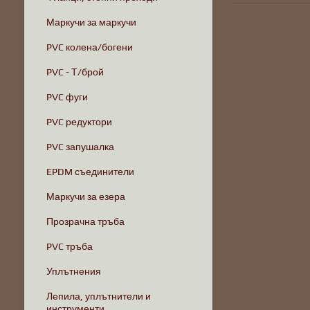
Маркучи за маркучи
PVC колена/богени
PVC - Т/брой
PVC фуги
PVC редуктори
PVC запушалка
EPDM съединители
Маркучи за езера
Прозрачна тръба
PVC тръба
Уплътнения
Лепила, уплътнители и
инструменти