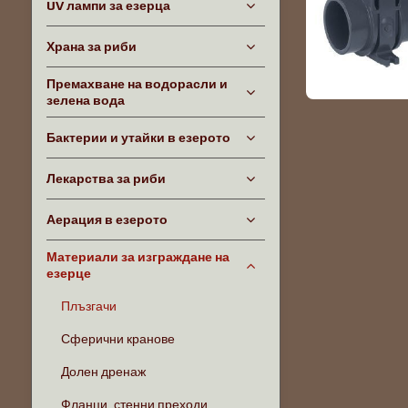
UV лампи за езерца
Храна за риби
Премахване на водорасли и
зелена вода
Бактерии и утайки в езерото
Лекарства за риби
Аерация в езерото
Материали за изграждане на
езерце
Плъзгачи
Сферични кранове
Долен дренаж
Фланци, стенни преходи