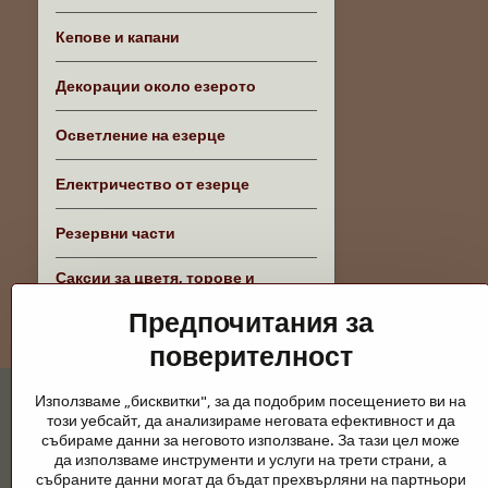
Кепове и капани
Декорации около езерото
Осветление на езерце
Електричество от езерце
Резервни части
Саксии за цветя, торове и
аксесоари
Предпочитания за
поверителност
Използваме „бисквитки", за да подобрим посещението ви на
този уебсайт, да анализираме неговата ефективност и да
събираме данни за неговото използване. За тази цел може
да използваме инструменти и услуги на трети страни, а
събраните данни могат да бъдат прехвърляни на партньори
Градински езера и конски принадлежно