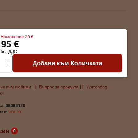
Намаление
20 €
,95 €
€
без ДДС
Добави към Количката
не към любими
Въпрос за продукта
Watchdog
ки
са:
08082120
тел:
VDL KC
сия
0