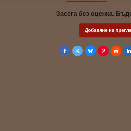
Засега без оценка. Бъд
Добавяне на прегл
Facebook
Twitter
Bluesky
Pinterest
Reddit
L