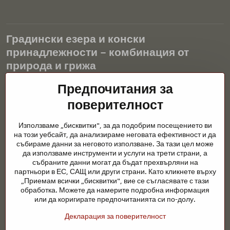
Градински езера и конски
принадлежности – комбинация от
природа и грижа
Градинските езера са красиво допълнение към всеки екстериор
Предпочитания за
и създават хармонична среда за релаксация и живот на водните
поверителност
животни. Правилната технология, филтрацията и редовната
поддръжка са ключови за чиста вода и здравословно езерце
Използваме „бисквитки", за да подобрим посещението ви
през цялата година. Също толкова важна е грижата за
на този уебсайт, да анализираме неговата ефективност и да
животните, които са част от нашия живот.
събираме данни за неговото използване. За тази цел може
да използваме инструменти и услуги на трети страни, а
Конете се нуждаят от висококачествени конски принадлежности,
събраните данни могат да бъдат прехвърляни на
правилно хранене и отговорни грижи, за да бъдат здрави, силни
партньори в ЕС, САЩ или други страни. Като кликнете върху
и доволни. Независимо дали става въпрос за екипировка за
„Приемам всички „бисквитки", вие се съгласявате с тази
ездачи, развъдчици или любители на природата, целта е да се
обработка. Можете да намерите подробна информация
създаде среда, която подкрепя естествения баланс,
или да коригирате предпочитанията си по-долу.
безопасността и благополучието както на животните, така и на
Декларация за поверителност
хората.