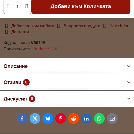
Добави към Количката
Добавяне към любими
Въпрос за продукта
Watchdog
Доставки
Код на вноса:
V80119
Производител:
Budget SF/KC
Описание
Отзиви
0
Дискусия
0
Facebook
Twitter
Bluesky
Pinterest
Reddit
LinkedIn
WhatsApp
E-
mail