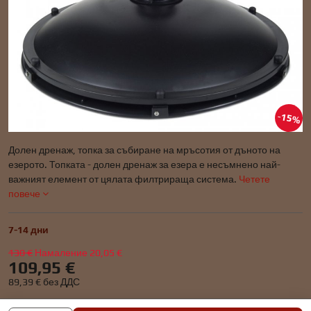
15%
Долен дренаж, топка за събиране на мръсотия от дъното на
езерото. Топката - долен дренаж за езера е несъмнено най-
важният елемент от цялата филтрираща система.
Четете
повече
7-14 дни
130 €
Намаление
20,05 €
109,95 €
89,39 €
без ДДС