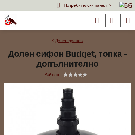
Потребителски панел
Долен дренаж
Долен сифон Budget, топка -
допълнително
Рейтинг