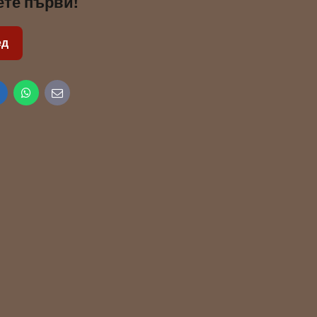
ете първи!
ед
inkedIn
WhatsApp
E-
mail