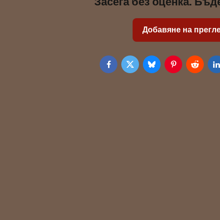
Засега без оценка. Бъд
Добавяне на прегл
Facebook
Twitter
Bluesky
Pinterest
Reddit
L