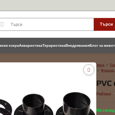
Търси
нски езера
Акваристика
Тераристика
Внедрявания
Блог за живо
Увод
Гр
Фланци,
PVC
Рейтинг
На склад