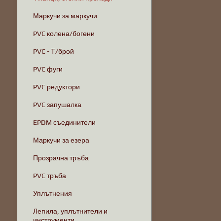
Маркучи за маркучи
PVC колена/богени
PVC - Т/брой
PVC фуги
PVC редуктори
PVC запушалка
EPDM съединители
Маркучи за езера
Прозрачна тръба
PVC тръба
Уплътнения
Лепила, уплътнители и
инструменти