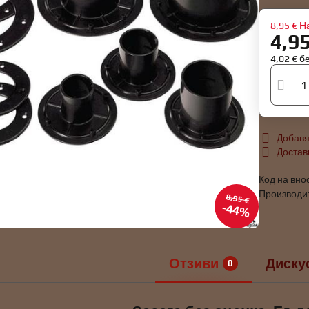
8,95 €
Н
4,9
4,02 €
б
Добавя
Достав
Код на вно
Производи
8,95 €
44%
Отзиви
Диску
0