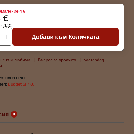
амаление
4 €
5 €
ез ДДС
Добави към Количката
не към любими
Въпрос за продукта
Watchdog
ки
са:
08083150
тел:
Budget SF/KC
сия
0