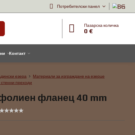
Потребителски панел
Пазарска количка
0 €
тни
Контакт
адински езера
Материали за изграждане на езерце
 стенни преходи
 фолиен фланец 40 mm