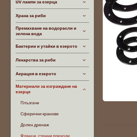
UV лампи за езерца
Храна за риби
Премахване на водорасли и
зелена вода
Бактерии и утайки в езерото
Лекарства за риби
Аерация в езерото
Материали за изграждане на
езерце
Плъзгачи
Сферични кранове
Долен дренаж
Фланци, стенни преходи