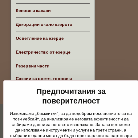
Кепове и капани
Декорации около езерото
Осветление на езерце
Електричество от езерце
Резервни части
Саксии за цветя, торове и
аксесоари
Предпочитания за
поверителност
Използваме „бисквитки", за да подобрим посещението ви на
този уебсайт, да анализираме неговата ефективност и да
събираме данни за неговото използване. За тази цел може
да използваме инструменти и услуги на трети страни, а
събраните данни могат да бъдат прехвърляни на партньори
Градински езера и конски принадлежно