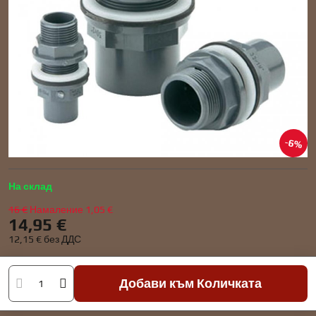
6%
На склад
16 €
Намаление
1,05 €
14,95 €
12,15 €
без ДДС
Добави към Количката