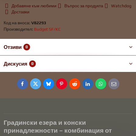
Добавяне към любими
Въпрос за продукта
Watchdog
Доставки
Код на вноса:
V82293
Производител:
Budget SF/KC
Отзиви
0
Дискусия
0
Facebook
Twitter
Bluesky
Pinterest
Reddit
LinkedIn
WhatsApp
E-
mail
Градински езера и конски
принадлежности – комбинация от