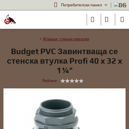
Потребителски панел
Фланци, стенни преходи
Budget PVC Завинтваща се
стенска втулка Profi 40 x 32 x
1¼"
Рейтинг