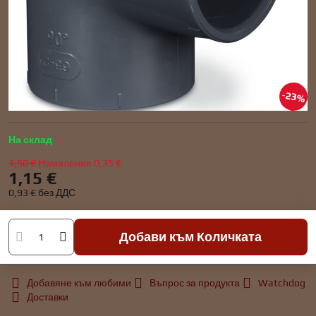
23%
На склад
1,50 €
Намаление
0,35 €
1,15 €
0,93 €
без ДДС
Добави към Количката
Добавяне към любими
Въпрос за продукта
Watchdog
Доставки