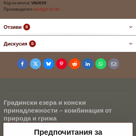
Код на вноса:
V82039
Производител:
Budget SF/KC
Отзиви
0
Дискусия
0
Facebook
Twitter
Bluesky
Pinterest
Reddit
LinkedIn
WhatsApp
E-
mail
Градински езера и конски
принадлежности – комбинация от
природа и грижа
Градинските езера са красиво допълнение към всеки екстериор
Предпочитания за