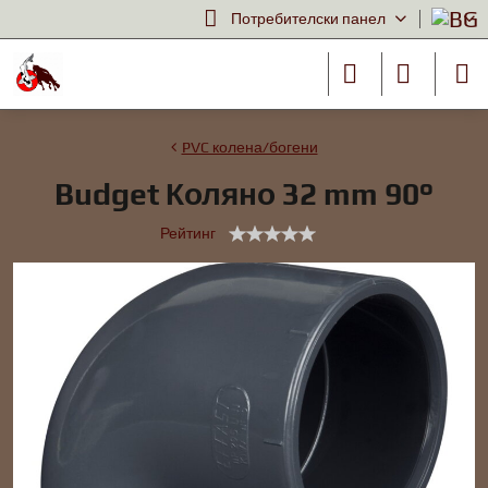
Потребителски панел
PVC колена/богени
Budget Коляно 32 mm 90°
Рейтинг