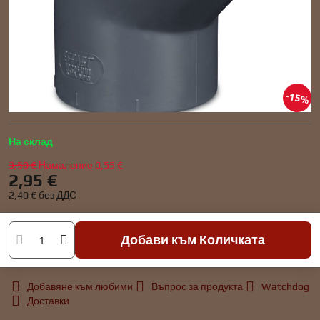
15%
На склад
3,50 €
Намаление
0,55 €
2,95 €
2,40 €
без ДДС
Добави към Количката
Добавяне към любими
Въпрос за продукта
Watchdog
Доставки