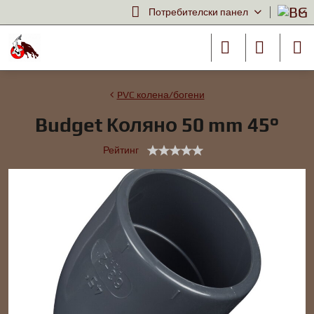
Потребителски панел
PVC колена/богени
Budget Коляно 50 mm 45°
Рейтинг