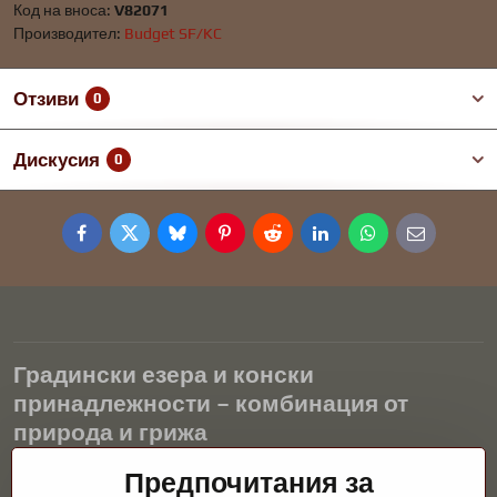
Код на вноса:
V82071
Производител:
Budget SF/KC
Отзиви
0
Дискусия
0
Facebook
Twitter
Bluesky
Pinterest
Reddit
LinkedIn
WhatsApp
E-
mail
Градински езера и конски
принадлежности – комбинация от
природа и грижа
Градинските езера са красиво допълнение към всеки екстериор
Предпочитания за