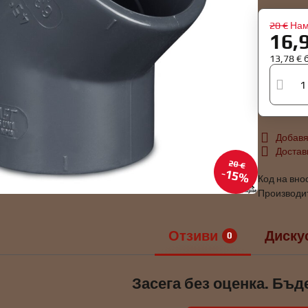
20 €
Нам
16,
13,78 €
Добавя
Достав
20 €
15%
Код на вно
Производи
Отзиви
Диску
0
Засега без оценка. Бъд