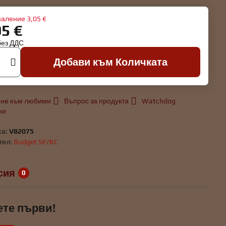
аление
3,05 €
95 €
без ДДС
Добави към Количката
не към любими
Въпрос за продукта
Watchdog
ки
са:
V82075
тел:
Budget SF/KC
сия
0
ете първи!