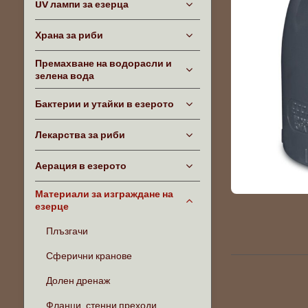
UV лампи за езерца
Храна за риби
Премахване на водорасли и
зелена вода
Бактерии и утайки в езерото
Лекарства за риби
Аерация в езерото
Материали за изграждане на
езерце
Плъзгачи
Сферични кранове
Долен дренаж
Фланци, стенни преходи