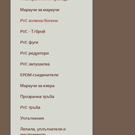
Маркучи за маркучи
PVC колена/богени
PVC - Т/брой
PVC фуги
PVC редуктори
PVC запушалка
EPDM съединители
Маркучи за езера
Прозрачна тръба
PVC тръба
Уплътнения
Лепила, уплътнители и
инструменти