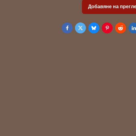
Добавяне на прегл
Facebook
Twitter
Bluesky
Pinterest
Reddit
L