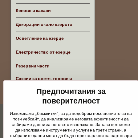
Кепове и капани
Декорации около езерото
Осветление на езерце
Електричество от езерце
Резервни части
Саксии за цветя, торове и
аксесоари
Предпочитания за
поверителност
Използваме „бисквитки", за да подобрим посещението ви на
този уебсайт, да анализираме неговата ефективност и да
събираме данни за неговото използване. За тази цел може
да използваме инструменти и услуги на трети страни, а
събраните данни могат да бъдат прехвърляни на партньори
Градински езера и конски принадлежно