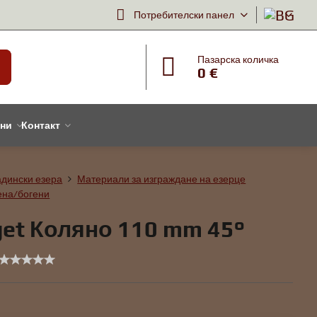
Потребителски панел
Пазарска количка
0 €
тни
Контакт
адински езера
Материали за изграждане на езерце
ена/богени
et Коляно 110 mm 45°