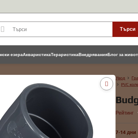
Търси
нски езера
Акваристика
Тераристика
Внедрявания
Блог за живо
Увод
Гр
PVC кол
Budg
Рейтинг
7-14 дни