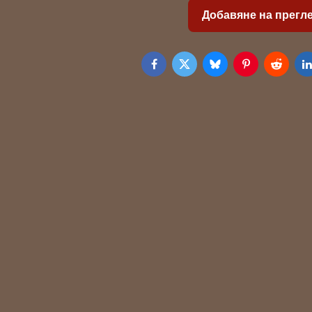
Добавяне на прегл
Facebook
Twitter
Bluesky
Pinterest
Reddit
L