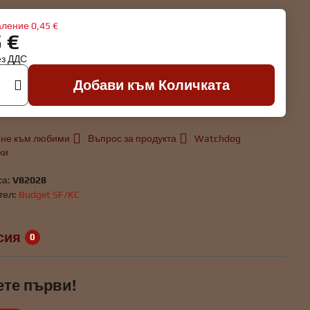
аление
0,45 €
5 €
ез ДДС
Добави към Количката
не към любими
Въпрос за продукта
Watchdog
ки
са:
V82028
тел:
Budget SF/KC
сия
0
ете първи!