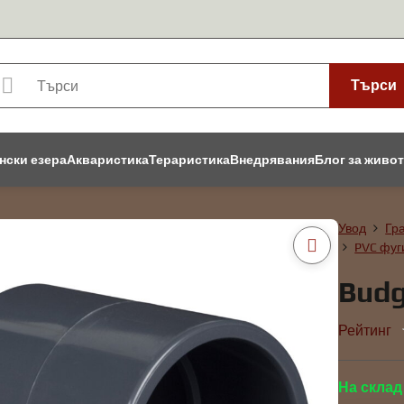
Търси
нски езера
Акваристика
Тераристика
Внедрявания
Блог за живо
Увод
Гр
PVC фуг
Budg
Рейтинг
На склад