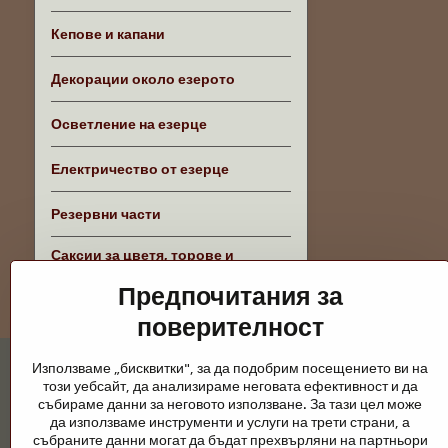
Кепове и капани
Декорации около езерото
Осветление на езерце
Електричество от езерце
Резервни части
Саксии за цветя, торове и
аксесоари
Предпочитания за
поверителност
Използваме „бисквитки", за да подобрим посещението ви на
този уебсайт, да анализираме неговата ефективност и да
събираме данни за неговото използване. За тази цел може
да използваме инструменти и услуги на трети страни, а
събраните данни могат да бъдат прехвърляни на партньори
Градински езера и конски принадлежно