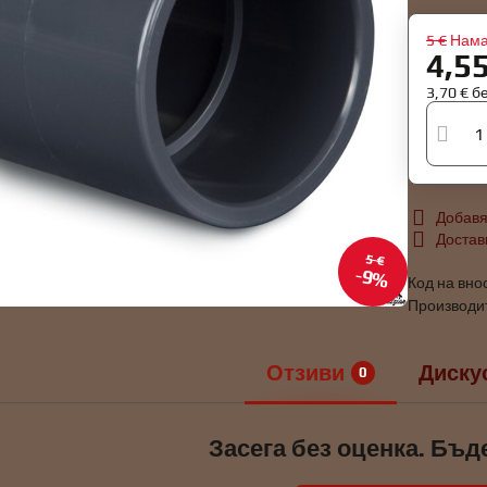
5 €
Нам
4,5
3,70 €
б
Добавя
Достав
5 €
9%
Код на вно
Производи
Отзиви
Диску
0
Засега без оценка. Бъд