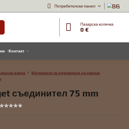
Потребителски панел
Пазарска количка
0 €
тни
Контакт
адински езера
Материали за изграждане на езерце
и
et съединител 75 mm