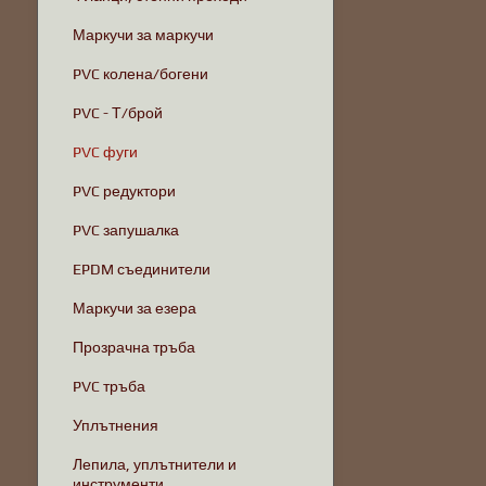
Маркучи за маркучи
PVC колена/богени
PVC - Т/брой
PVC фуги
PVC редуктори
PVC запушалка
EPDM съединители
Маркучи за езера
Прозрачна тръба
PVC тръба
Уплътнения
Лепила, уплътнители и
инструменти