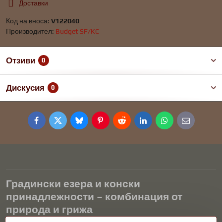
Доставки
Код на вноса:
V122040
Производител:
Budget SF/KC
Отзиви
0
Дискусия
0
Facebook
Twitter
Bluesky
Pinterest
Reddit
LinkedIn
WhatsApp
E-
mail
Градински езера и конски
принадлежности – комбинация от
природа и грижа