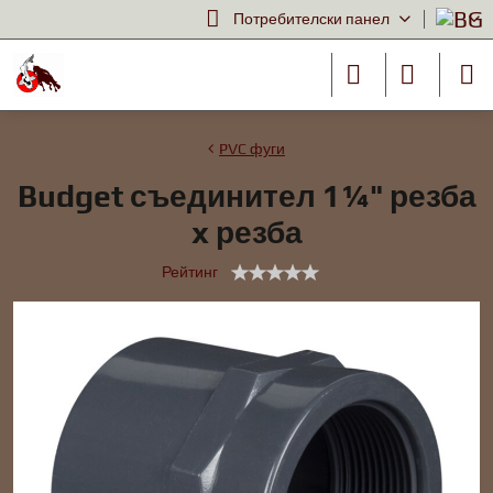
Потребителски панел
PVC фуги
Budget съединител 1¼" резба
x резба
Рейтинг