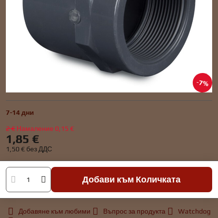
7%
7-14 дни
2 €
Намаление
0,15 €
1,85 €
1,50 €
без ДДС
Добави към Количката
Добавяне към любими
Въпрос за продукта
Watchdog