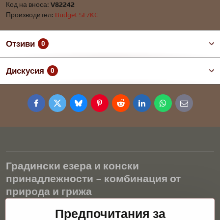
Код на вноса:
V82242
Производител:
Budget SF/KC
Отзиви
0
Дискусия
0
Facebook
Twitter
Bluesky
Pinterest
Reddit
LinkedIn
WhatsApp
E-
mail
Градински езера и конски
принадлежности – комбинация от
природа и грижа
Градинските езера са красиво допълнение към всеки екстериор
Предпочитания за