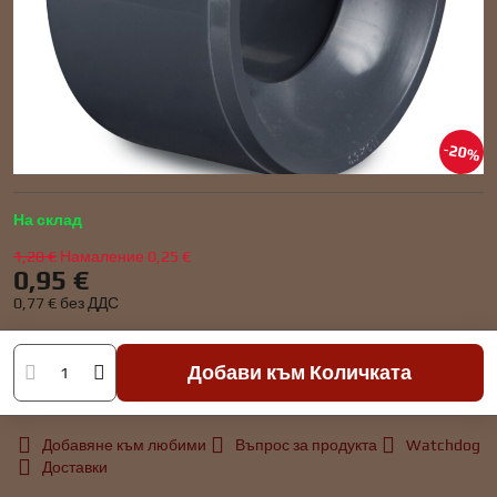
20%
На склад
1,20 €
Намаление
0,25 €
0,95 €
0,77 €
без ДДС
Добави към Количката
Добавяне към любими
Въпрос за продукта
Watchdog
Доставки