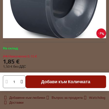
7%
На склад
2 €
Намаление
0,15 €
1,85 €
1,50 €
без ДДС
Добави към Количката
Добавяне към любими
Въпрос за продукта
Watchdog
Доставки