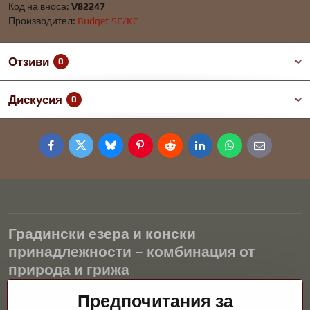
Код на вноса:
V82247
Производител:
Budget SF/KC
Отзиви
0
Дискусия
0
Facebook
Twitter
Bluesky
Pinterest
Reddit
LinkedIn
WhatsApp
E-
mail
Градински езера и конски
принадлежности – комбинация от
природа и грижа
Градинските езера са красиво допълнение към всеки екстериор
Предпочитания за