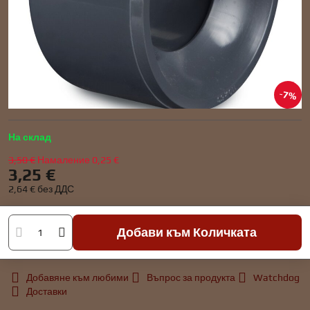
7%
На склад
3,50 €
Намаление
0,25 €
3,25 €
2,64 €
без ДДС
Добави към Количката
Добавяне към любими
Въпрос за продукта
Watchdog
Доставки