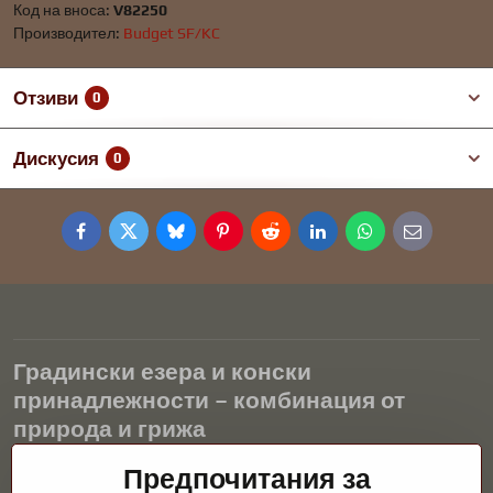
Код на вноса:
V82250
Производител:
Budget SF/KC
Отзиви
0
Дискусия
0
Facebook
Twitter
Bluesky
Pinterest
Reddit
LinkedIn
WhatsApp
E-
mail
Градински езера и конски
принадлежности – комбинация от
природа и грижа
Градинските езера са красиво допълнение към всеки екстериор
Предпочитания за