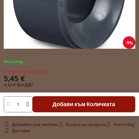
9%
На склад
6 €
Намаление
0,55 €
5,45 €
4,43 €
без ДДС
Добави към Количката
Добавяне към любими
Въпрос за продукта
Watchdog
Доставки