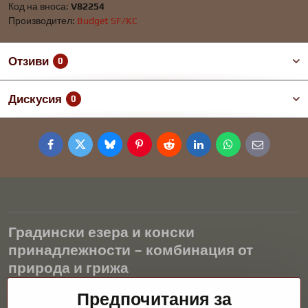
Код на вноса:
V82254
Производител:
Budget SF/KC
Отзиви
0
Дискусия
0
Facebook
Twitter
Bluesky
Pinterest
Reddit
LinkedIn
WhatsApp
E-
mail
Градински езера и конски
принадлежности – комбинация от
природа и грижа
Градинските езера са красиво допълнение към всеки екстериор
Предпочитания за