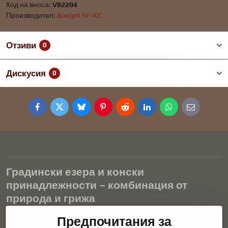
Код на вноса:
V82204
Производител:
Budget SF/KC
Отзиви
0
Дискусия
0
Facebook
Twitter
Bluesky
Pinterest
Reddit
LinkedIn
WhatsApp
E-
mail
Градински езера и конски
принадлежности – комбинация от
природа и грижа
Градинските езера са красиво допълнение към всеки екстериор
Предпочитания за