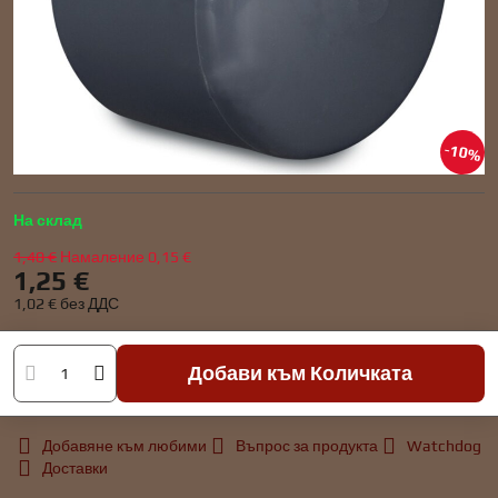
10%
На склад
1,40 €
Намаление
0,15 €
1,25 €
1,02 €
без ДДС
Добави към Количката
Добавяне към любими
Въпрос за продукта
Watchdog
Доставки