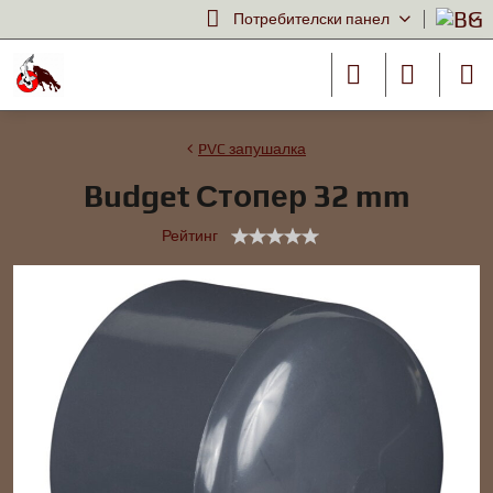
Потребителски панел
PVC запушалка
Budget Стопер 32 mm
Рейтинг