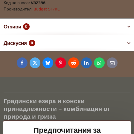
Код на вноса:
V82396
Производител:
Budget SF/KC
Отзиви
0
Дискусия
0
Facebook
Twitter
Bluesky
Pinterest
Reddit
LinkedIn
WhatsApp
E-
mail
Градински езера и конски
принадлежности – комбинация от
природа и грижа
Градинските езера са красиво допълнение към всеки екстериор
Предпочитания за