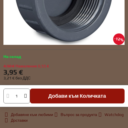
12%
На склад
4,50 €
Намаление
0,55 €
3,95 €
3,21 €
без ДДС
Добави към Количката
Добавяне към любими
Въпрос за продукта
Watchdog
Доставки