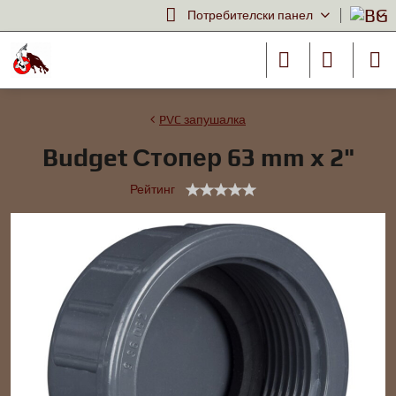
Потребителски панел
PVC запушалка
Budget Стопер 63 mm x 2"
Рейтинг