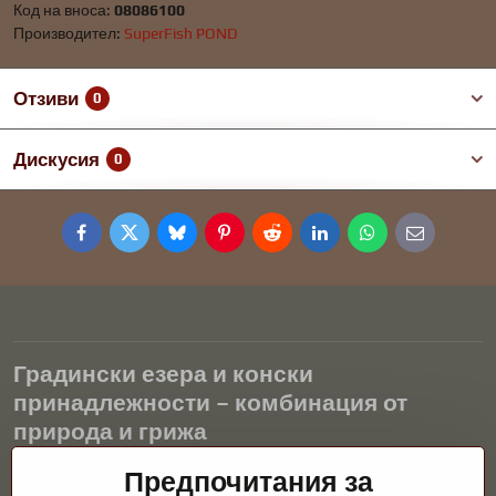
Код на вноса:
08086100
Производител:
SuperFish POND
Отзиви
0
Дискусия
0
Facebook
Twitter
Bluesky
Pinterest
Reddit
LinkedIn
WhatsApp
E-
mail
Градински езера и конски
принадлежности – комбинация от
природа и грижа
Градинските езера са красиво допълнение към всеки екстериор
Предпочитания за