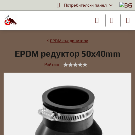
Потребителски панел
EPDM съединители
EPDM редуктор 50x40mm
Рейтинг