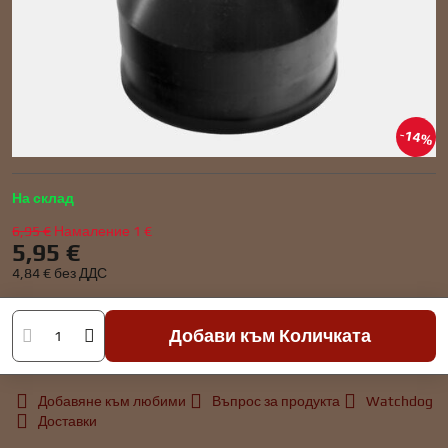
14%
На склад
6,95 €
Намаление
1 €
5,95 €
4,84 €
без ДДС
Добави към Количката
Добавяне към любими
Въпрос за продукта
Watchdog
Доставки