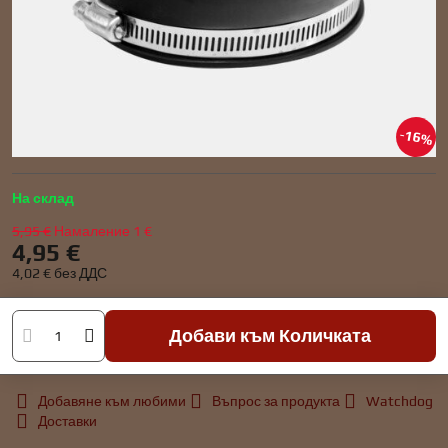
16%
На склад
5,95 €
Намаление
1 €
4,95 €
4,02 €
без ДДС
Добави към Количката
Добавяне към любими
Въпрос за продукта
Watchdog
Доставки