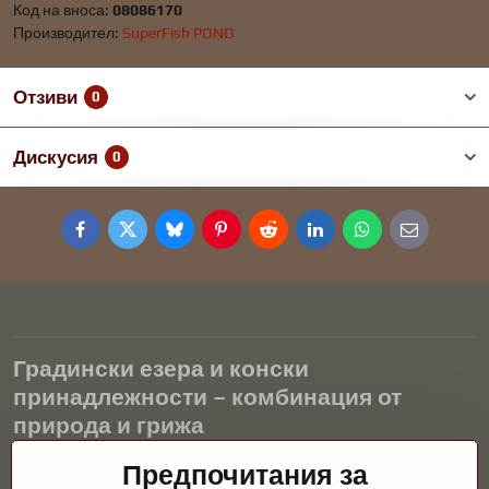
Код на вноса:
08086170
Производител:
SuperFish POND
Отзиви
0
Дискусия
0
Facebook
Twitter
Bluesky
Pinterest
Reddit
LinkedIn
WhatsApp
E-
mail
Градински езера и конски
принадлежности – комбинация от
природа и грижа
Градинските езера са красиво допълнение към всеки екстериор
Предпочитания за