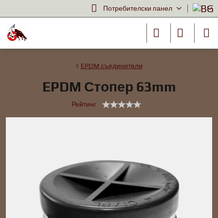
Потребителски панел
EPDM съединители
EPDM Стопер 63mm
Рейтинг