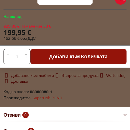
На склад
229,95 €
Намаление
30 €
199,95 €
162,56 €
без ДДС
Добави към Количката
Добавяне към любими
Въпрос за продукта
Watchdog
Доставки
Код на вноса:
08060080-1
Производител:
SuperFish POND
Отзиви
0