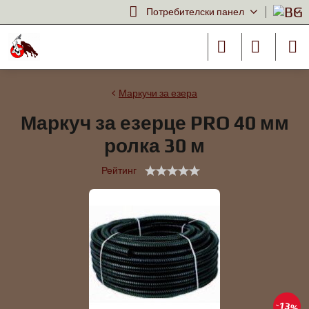
Потребителски панел
Маркучи за езера
Маркуч за езерце PRO 40 мм
ролка 30 м
Рейтинг
13%