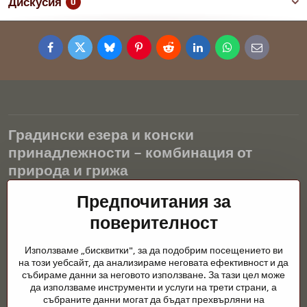
Дискусия
0
Facebook
Twitter
Bluesky
Pinterest
Reddit
LinkedIn
WhatsApp
E-
mail
Градински езера и конски
принадлежности – комбинация от
природа и грижа
Градинските езера са красиво допълнение към всеки екстериор
Предпочитания за
и създават хармонична среда за релаксация и живот на водните
поверителност
животни. Правилната технология, филтрацията и редовната
поддръжка са ключови за чиста вода и здравословно езерце
Използваме „бисквитки", за да подобрим посещението ви
през цялата година. Също толкова важна е грижата за
на този уебсайт, да анализираме неговата ефективност и да
животните, които са част от нашия живот.
събираме данни за неговото използване. За тази цел може
да използваме инструменти и услуги на трети страни, а
Конете се нуждаят от висококачествени конски принадлежности,
събраните данни могат да бъдат прехвърляни на
правилно хранене и отговорни грижи, за да бъдат здрави, силни