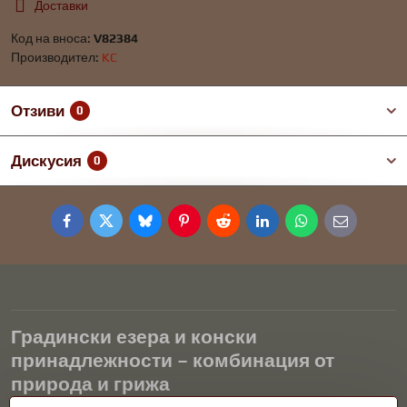
Доставки
Код на вноса:
V82384
Производител:
KC
Отзиви
0
Дискусия
0
Facebook
Twitter
Bluesky
Pinterest
Reddit
LinkedIn
WhatsApp
E-
mail
Градински езера и конски
принадлежности – комбинация от
природа и грижа