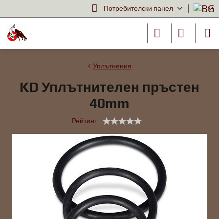
Потребителски панел
Уплътнения
KD Уплътнителен пръстен
40mm
Рейтинг