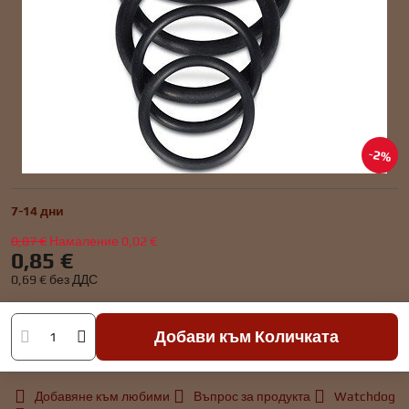
2%
7-14 дни
0,87 €
Намаление
0,02 €
0,85 €
0,69 €
без ДДС
Добави към Количката
Добавяне към любими
Въпрос за продукта
Watchdog