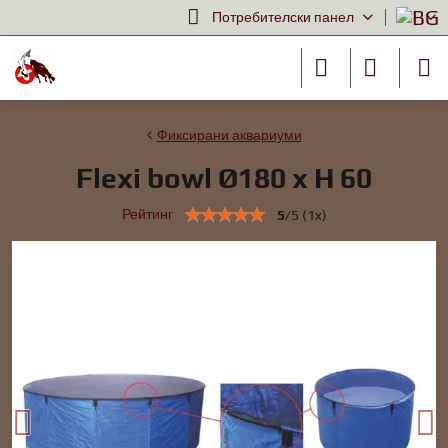
Потребителски панел
Фиксирани аквариуми
Flexi bowl Ø180 x H 60
Рейтинг
5
/
5
(
1
x)