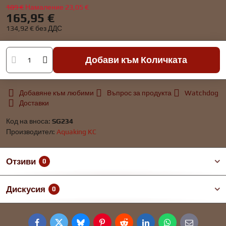
189 €
Намаление
23,05 €
165,95 €
134,92 €
без ДДС
Добави към Количката
Добавяне към любими
Въпрос за продукта
Watchdog
Доставки
Код на вноса:
SG234
Производител:
Aquaking KC
Отзиви
0
Дискусия
0
Facebook
Twitter
Bluesky
Pinterest
Reddit
LinkedIn
WhatsApp
E-