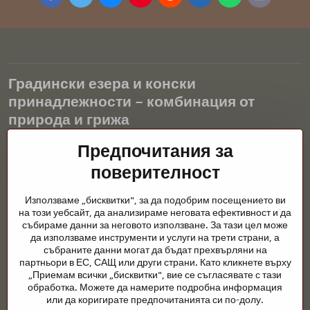
mail
Градински езера и конски
принадлежности – комбинация от
природа и грижа
Градинските езера са красиво допълнение към всеки екстериор
Предпочитания за
и създават хармонична среда за релаксация и живот на водните
поверителност
животни. Правилната технология, филтрацията и редовната
поддръжка са ключови за чиста вода и здравословно езерце
Използваме „бисквитки", за да подобрим посещението ви
през цялата година. Също толкова важна е грижата за
на този уебсайт, да анализираме неговата ефективност и да
животните, които са част от нашия живот.
събираме данни за неговото използване. За тази цел може
да използваме инструменти и услуги на трети страни, а
Конете се нуждаят от висококачествени конски принадлежности,
събраните данни могат да бъдат прехвърляни на
правилно хранене и отговорни грижи, за да бъдат здрави, силни
партньори в ЕС, САЩ или други страни. Като кликнете върху
и доволни. Независимо дали става въпрос за екипировка за
„Приемам всички „бисквитки", вие се съгласявате с тази
ездачи, развъдчици или любители на природата, целта е да се
обработка. Можете да намерите подробна информация
създаде среда, която подкрепя естествения баланс,
или да коригирате предпочитанията си по-долу.