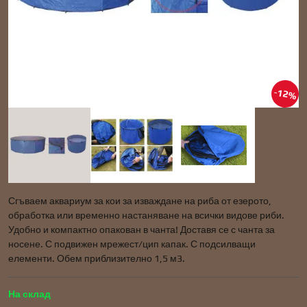
12%
Сгъваем аквариум за кои за изваждане на риба от езерото,
обработка или временно настаняване на всички видове риби.
Удобно и компактно опакован в чанта! Доставя се с чанта за
носене. С подвижен мрежест/цип капак. С подсилващи
елементи. Обем приблизително 1,5 м3.
На склад