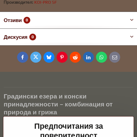
Производител:
KOI-PRO SF
Отзиви
0
Дискусия
0
Facebook
Twitter
Bluesky
Pinterest
Reddit
LinkedIn
WhatsApp
E-
mail
Градински езера и конски
принадлежности – комбинация от
природа и грижа
Градинските езера са красиво допълнение към всеки екстериор
Предпочитания за
и създават хармонична среда за релаксация и живот на водните
поверителност
животни. Правилната технология, филтрацията и редовната