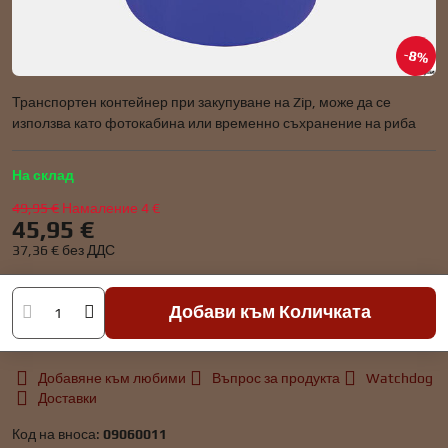
8%
Транспортен контейнер при закупуване на Zip, може да се
използва като фотокабина или временно съхранение на риба
На склад
49,95 €
Намаление
4 €
45,95 €
37,36 €
без ДДС
Добави към Количката
Добавяне към любими
Въпрос за продукта
Watchdog
Доставки
Код на вноса:
09060011