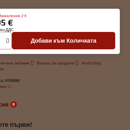
Намаление
2 €
95 €
без ДДС
Добави към Количката
не към любими
Въпрос за продукта
Watchdog
ки
са:
V70200
тел:
KC
сия
0
ете първи!