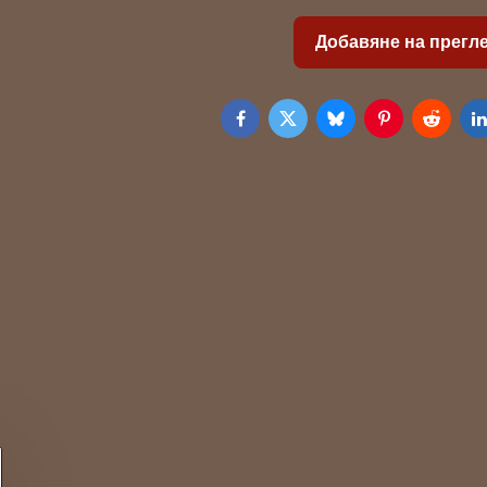
Добавяне на прегл
Facebook
Twitter
Bluesky
Pinterest
Reddit
L