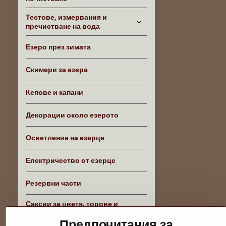
Тестове, измервания и
пречистване на вода
Езеро през зимата
Скимери за езера
Кепове и капани
Декорации около езерото
Осветление на езерце
Електричество от езерце
Резервни части
Саксии за цветя, торове и
аксесоари
Предпочитания за