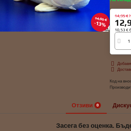
14,95 €
14,95 €
12,
13%
10,53 €
Добавя
Достав
Код на вно
Производи
Отзиви
Диску
0
Засега без оценка. Бъд