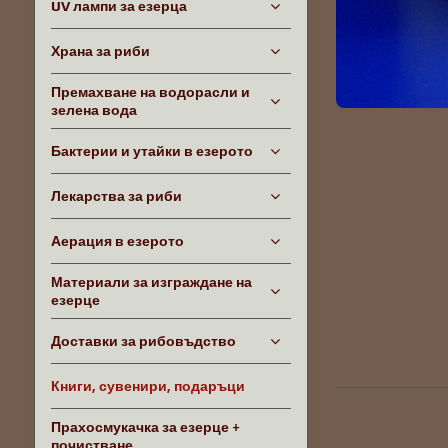
UV лампи за езерца
Храна за риби
Премахване на водорасли и
зелена вода
Бактерии и утайки в езерото
Лекарства за риби
Аерация в езерото
Материали за изграждане на
езерце
Доставки за рибовъдство
Книги, сувенири, подаръци
Прахосмукачка за езерце +
почистване