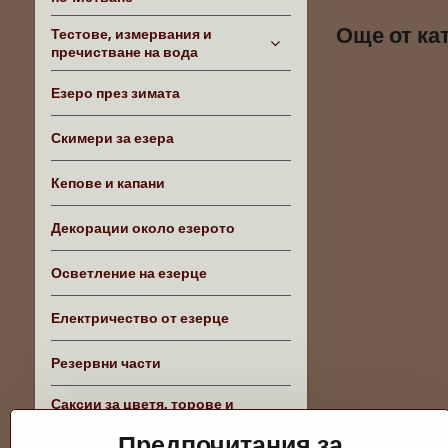
Още от ка
Тестове, измервания и
пречистване на вода
Езеро през зимата
Скимери за езера
Кепове и капани
Декорации около езерото
Осветление на езерце
Електричество от езерце
Резервни части
Саксии за цветя, торове и
аксесоари
Предпочитания за