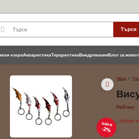
Търси
нски езера
Акваристика
Тераристика
Внедрявания
Блог за живо
Увод
Гр
Вису
Рейтинг
,
Четете 
3,02 €
2%