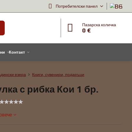
Потребителски панел
Пазарска количка
0 €
тни
Контакт
адински езера
Книги, сувенири, подаръци
лка с рибка Кои 1 бр.
повече