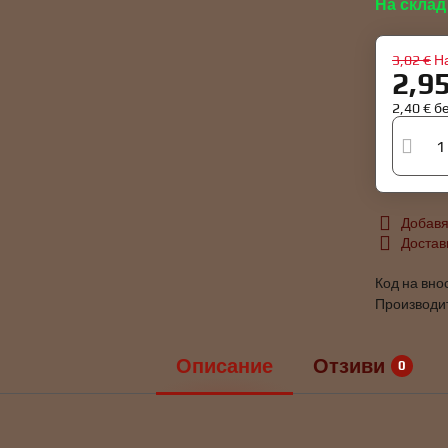
На склад
3,02 €
Н
2,9
2,40 €
б
Добавя
Достав
Код на вно
Производи
Описание
Отзиви
0