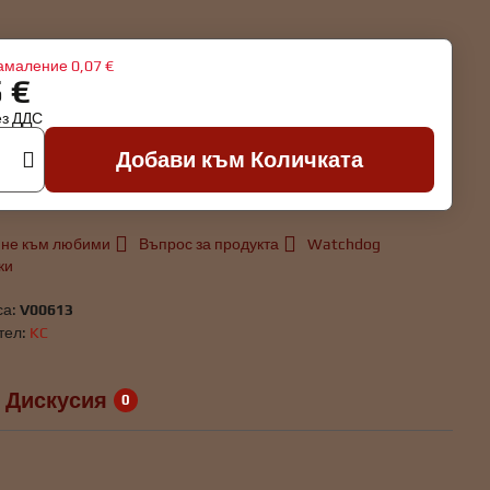
амаление
0,07 €
5 €
ез ДДС
Добави към Количката
не към любими
Въпрос за продукта
Watchdog
ки
са:
V00613
тел:
KC
Дискусия
0