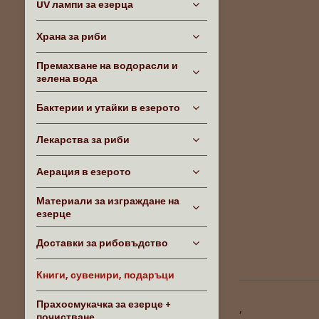
UV лампи за езерца
Храна за риби
Премахване на водорасли и
зелена вода
Бактерии и утайки в езерото
Лекарства за риби
Аерация в езерото
Материали за изграждане на
езерце
Доставки за рибовъдство
Книги, сувенири, подаръци
Прахосмукачка за езерце +
,
почистване