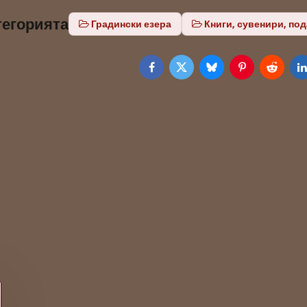
тегорията
Градински езера
Книги, сувенири, по
Facebook
Twitter
Bluesky
Pinterest
Reddit
L