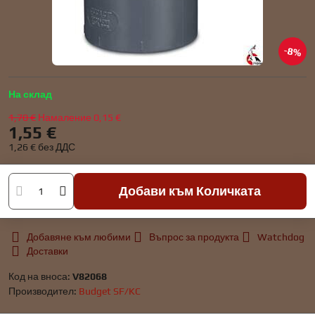
8%
На склад
1,70 €
Намаление
0,15 €
1,55 €
1,26 €
без ДДС
Добави към Количката
Добавяне към любими
Въпрос за продукта
Watchdog
Доставки
Код на вноса:
V82068
Производител:
Budget SF/KC