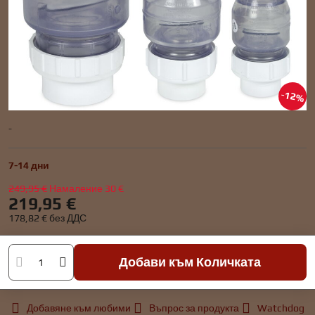
12%
-
7-14 дни
249,95 €
Намаление
30 €
219,95 €
178,82 €
без ДДС
Добави към Количката
Добавяне към любими
Въпрос за продукта
Watchdog