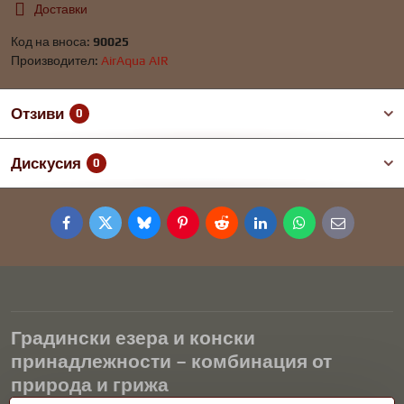
Доставки
Код на вноса:
90025
Производител:
AirAqua AIR
Отзиви
0
Дискусия
0
Facebook
Twitter
Bluesky
Pinterest
Reddit
LinkedIn
WhatsApp
E-
mail
Градински езера и конски
принадлежности – комбинация от
природа и грижа