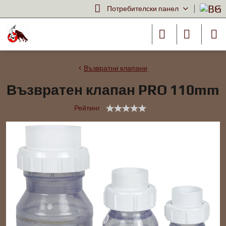
Потребителски панел
Възвратни клапани
Възвратен клапан PRO 110mm
Рейтинг