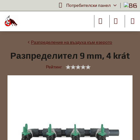
Потребителски панел
Разпределение на въздуха към езерото
Разпределител 9 mm, 4 krát
Рейтинг