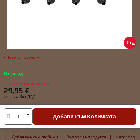
11%
-
Четете повече
На склад
33,95 €
Намаление
4 €
29,95 €
24,35 €
без ДДС
Добави към Количката
Добавяне към любими
Въпрос за продукта
Watchdog