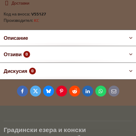
Доставки
Код на вноса:
V55127
Производител:
KC
Описание
Отзиви
0
Дискусия
0
Facebook
Twitter
Bluesky
Pinterest
Reddit
LinkedIn
WhatsApp
E-
mail
Градински езера и конски