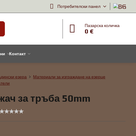
Потребителски панел
Пазарска количка
0 €
тни
Контакт
адински езера
Материали за изграждане на езерце
атели
жач за тръба 50mm