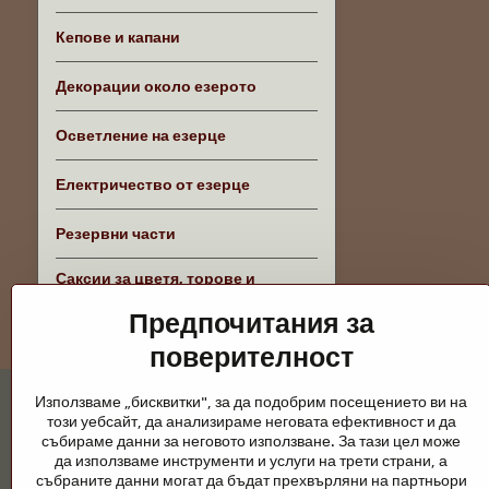
Кепове и капани
Декорации около езерото
Осветление на езерце
Електричество от езерце
Резервни части
Саксии за цветя, торове и
аксесоари
Предпочитания за
поверителност
Използваме „бисквитки", за да подобрим посещението ви на
този уебсайт, да анализираме неговата ефективност и да
събираме данни за неговото използване. За тази цел може
да използваме инструменти и услуги на трети страни, а
събраните данни могат да бъдат прехвърляни на партньори
Градински езера и конски принадлежно