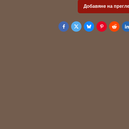
Добавяне на прегл
Facebook
Twitter
Bluesky
Pinterest
Reddit
L