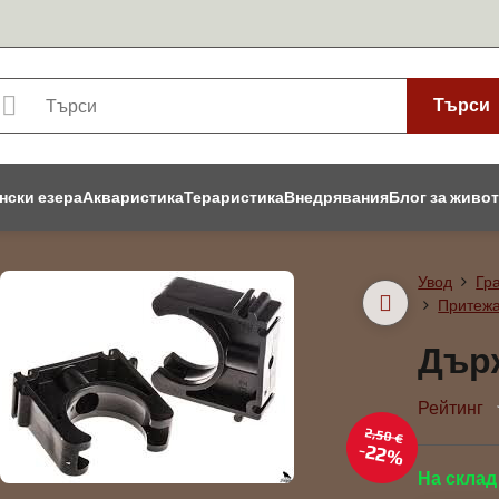
Търси
нски езера
Акваристика
Тераристика
Внедрявания
Блог за живо
Увод
Гр
Притеж
Дър
Рейтинг
2,50 €
22%
На склад