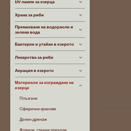
UV лампи за езерца
Храна за риби
Премахване на водорасли и
зелена вода
Бактерии и утайки в езерото
Лекарства за риби
Аерация в езерото
Материали за изграждане на
езерце
Плъзгачи
Сферични кранове
Долен дренаж
Фланци, стенни преходи