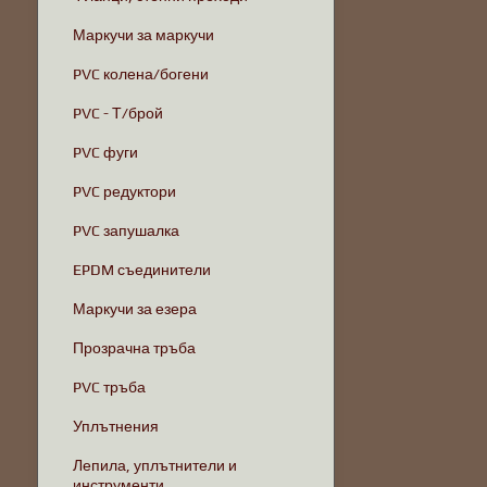
Маркучи за маркучи
PVC колена/богени
PVC - Т/брой
PVC фуги
PVC редуктори
PVC запушалка
EPDM съединители
Маркучи за езера
Прозрачна тръба
PVC тръба
Уплътнения
Лепила, уплътнители и
инструменти