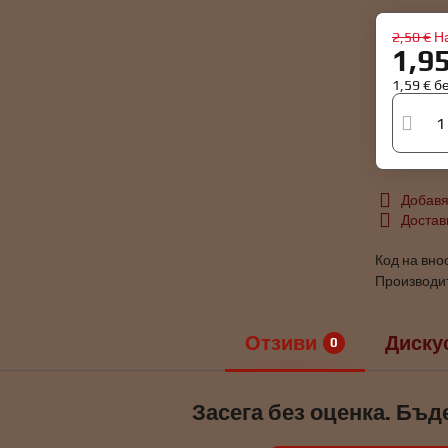
2,50 €
Н
1,9
1,59 €
б
Добавя
Достав
Код на вно
Производи
Отзиви
Диску
0
Засега без оценка. Бъд