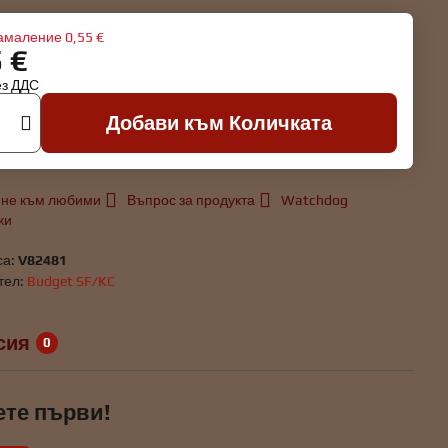
амаление
0,55 €
5 €
ез ДДС
Добави към Количката
не към любими
Въпрос за продукта
Watchdog
ки
са:
V82481
тел:
Budget SF/KC
сия
0
ете първи!