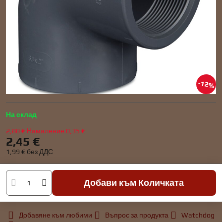
12%
На склад
2,80 €
Намаление
0,35 €
2,45 €
1,99 €
без ДДС
Добави към Количката
Добавяне към любими
Въпрос за продукта
Watchdog