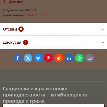
Доставки
Код на вноса:
V82053
Производител:
Budget SF/KC
Отзиви
0
Дискусия
0
Facebook
Twitter
Bluesky
Pinterest
Reddit
LinkedIn
WhatsApp
E-
mail
Градински езера и конски
принадлежности – комбинация от
природа и грижа