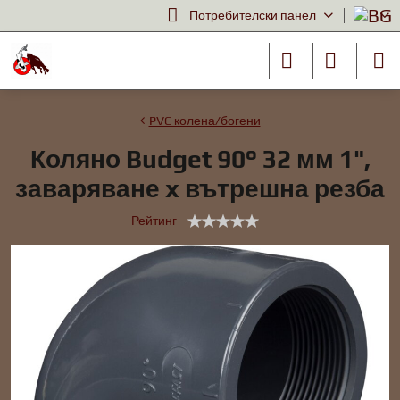
Потребителски панел
PVC колена/богени
Коляно Budget 90° 32 мм 1",
заваряване x вътрешна резба
Рейтинг