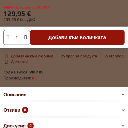
150 €
Намаление
20,05 €
129,95 €
105,65 €
без ДДС
Добави към Количката
Добавяне към любими
Въпрос за продукта
Watchdog
Доставки
Код на вноса:
V80105
Производител:
KC
Описание
Отзиви
0
Дискусия
0