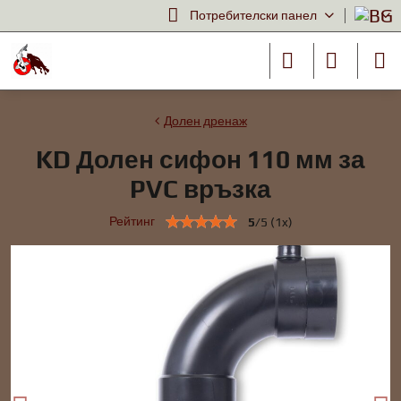
Потребителски панел
Долен дренаж
KD Долен сифон 110 мм за
PVC връзка
Рейтинг
5
/
5
(
1
x)