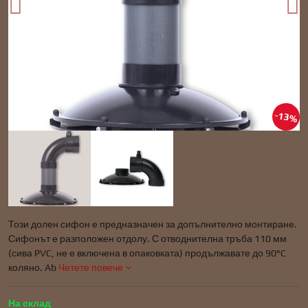
13%
Този долен сифон е предназначен за допълнително монтиране.
Сифонът е разположен отдолу. С отводнителна тръба 110 мм
(сива PVC, не е включена в опаковката) продължавате до 90°C
коляно. Ab
Четете повече
На склад