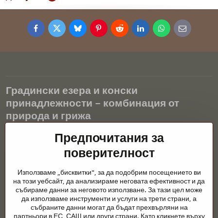
Facebook
Twitter
Bluesky
Pinterest
Reddit
LinkedIn
WhatsApp
E-
mail
Градински езера и конски
принадлежности – комбинация от
природа и грижа
Градинските езера са красиво допълнение към всеки екстериор
Предпочитания за
и създават хармонична среда за релаксация и живот на водните
поверителност
животни. Правилната технология, филтрацията и редовната
поддръжка са ключови за чиста вода и здравословно езерце
Използваме „бисквитки", за да подобрим посещението ви
през цялата година. Също толкова важна е грижата за
на този уебсайт, да анализираме неговата ефективност и да
животните, които са част от нашия живот.
събираме данни за неговото използване. За тази цел може
да използваме инструменти и услуги на трети страни, а
Конете се нуждаят от висококачествени конски принадлежности,
събраните данни могат да бъдат прехвърляни на
правилно хранене и отговорни грижи, за да бъдат здрави, силни
партньори в ЕС, САЩ или други страни. Като кликнете върху