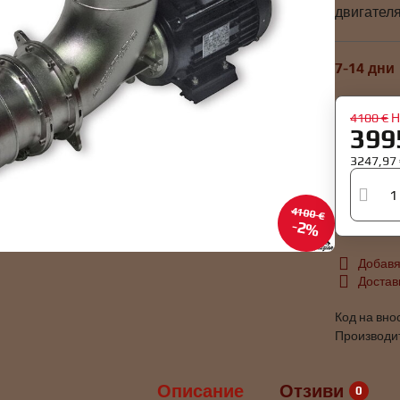
двигателя
7-14 дни
4100 €
Н
399
3247,97
4100 €
2%
Добавя
Достав
Код на вно
Производи
Описание
Отзиви
0