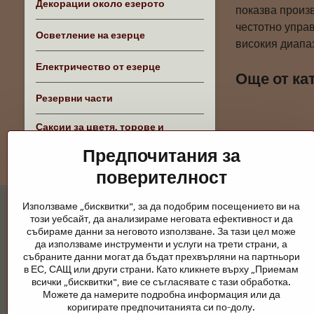
Декорации около езерото
показва произв
честотно упра
Осветление на езерце
високия диапаз
Електричество от езерце
Още от ка
Резервни части
Саксии за цветя, торове и
аксесоари
Предпочитания за
поверителност
Използваме „бисквитки", за да подобрим посещението ви на
този уебсайт, да анализираме неговата ефективност и да
събираме данни за неговото използване. За тази цел може
да използваме инструменти и услуги на трети страни, а
събраните данни могат да бъдат прехвърляни на партньори
Градински езера и конски принадлежно
в ЕС, САЩ или други страни. Като кликнете върху „Приемам
всички „бисквитки", вие се съгласявате с тази обработка.
Градинските езера са красиво допълнение към всеки екстерио
Можете да намерите подробна информация или да
поддръжка са ключови за чиста вода и здравословно езерце пре
коригирате предпочитанията си по-долу.