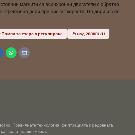
остоянни магнити са асинхронни двигатели с обратно
 ефективно дори при ниски скорости. Но дори и в по-
Помпи за езера с регулиране
над 20000L/H
inkedIn
WhatsApp
E-
mail
ивотни. Правилната технология, филтрацията и редовната
са част от нашия живот.