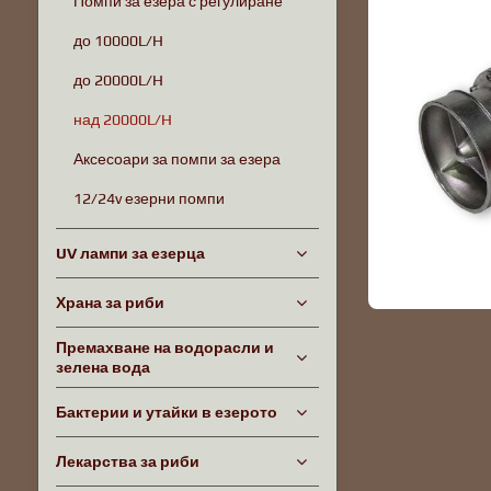
Помпи за езера с регулиране
до 10000L/H
до 20000L/H
над 20000L/H
Аксесоари за помпи за езера
12/24v езерни помпи
UV лампи за езерца
Храна за риби
Премахване на водорасли и
зелена вода
Бактерии и утайки в езерото
Лекарства за риби