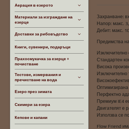
Аерация в езерото
Захранване: вх
Материали за изграждане на
езерце
Напор: макс. 3
Дебит: макс. 10
Доставки за рибовъдство
Предимства на
Книги, сувенири, подаръци
Изключително
Прахосмукачка за езерце +
Стандартен ко
почистване
Висока произв
Изключително 
Тестове, измервания и
пречистване на вода
Високоефектив
Оптимизирана 
Езеро през зимата
Перфектно ада
Премиум IE4 е
Скимери за езера
Двигателят е 
Използва се по
Кепове и капани
Flow Friend им