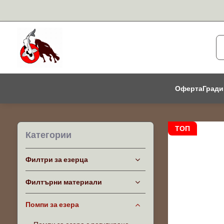
Оферта
Гради
ТОП
Категории
Филтри за езерца
Филтърни материали
Помпи за езера