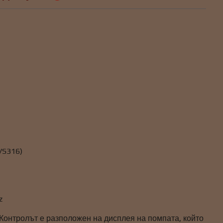
VS316)
z
. Контролът е разположен на дисплея на помпата, който