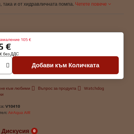
, така и от хидравличната помпа.
Четете повече
амаление
105 €
5 €
 €
без ДДС
Добави към Количката
не към любими
Въпрос за продукта
Watchdog
ки
са:
V10410
тел:
AirAqua AIR
Дискусия
0