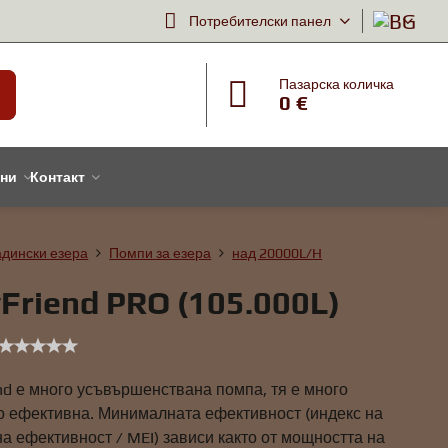
Потребителски панел
Пазарска количка
0 €
тни
Контакт
адински езера
Помпи за езера
над 20000L/H
Friend PRO (105.000L)
nd е много усъвършенствана помпа, тя е много
о ефективна. Минималната ефективност (индекс на
 ефективност / MEI) зависи както от мощността на