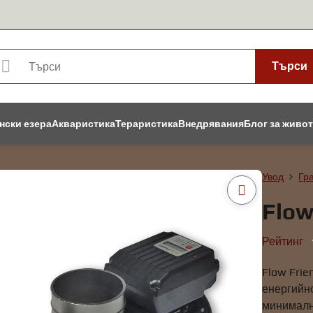
Търси
нски езера
Акваристика
Тераристика
Внедрявания
Блог за живо
Увод
Гр
Flow
Рейтинг
Flow Frie
енергийн
минимална