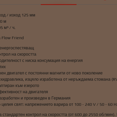
од / изход 125 мм
,0 м
5 м³ / ч.
 Flow Friend
 енергоспестяващ
нтрол на скоростта
одителност с ниска консумация на енергия
тих
ен двигател с постоянни магнити от ново поколение
хидравлика, изцяло изработена от неръждаема стомана (R
птиран към езерото
фективност на двигателя
разработен и произведен в Германия
 целия свят: напрежението варира от 100 - 240 V / 50 - 60 H
а стандартен контрол на скоростта (от 600 до 2550 об/мин)