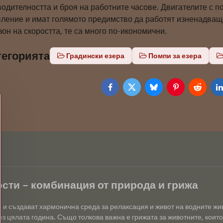
одителността и броя на работните часове. Двигателите с п
вление и имат голямото предимство да работят изненадващо
он на скоростта, те са много по-икономични.
тегорията
Градински езера
Помпи за езера
Facebook
Twitter
Bluesky
Pinterest
Reddit
L
сти – комбинация от природа и грижа
р и създават хармонична среда за релаксация и живот на водните ж
з цялата година. Също толкова важна е грижата за животните, които 