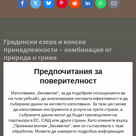
Facebook
Twitter
Bluesky
Pinterest
Reddit
LinkedIn
WhatsApp
E-
mail
Градински езера и конски
принадлежности – комбинация от
природа и грижа
Градинските езера са красиво допълнение към всеки екстериор
Предпочитания за
и създават хармонична среда за релаксация и живот на водните
поверителност
животни. Правилната технология, филтрацията и редовната
поддръжка са ключови за чиста вода и здравословно езерце
Използваме „бисквитки", за да подобрим посещението ви
през цялата година. Също толкова важна е грижата за
на този уебсайт, да анализираме неговата ефективност и да
животните, които са част от нашия живот.
събираме данни за неговото използване. За тази цел може
да използваме инструменти и услуги на трети страни, а
Конете се нуждаят от висококачествени конски принадлежности,
събраните данни могат да бъдат прехвърляни на
правилно хранене и отговорни грижи, за да бъдат здрави, силни
партньори в ЕС, САЩ или други страни. Като кликнете върху
и доволни. Независимо дали става въпрос за екипировка за
„Приемам всички „бисквитки", вие се съгласявате с тази
ездачи, развъдчици или любители на природата, целта е да се
обработка. Можете да намерите подробна информация
създаде среда, която подкрепя естествения баланс,