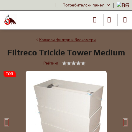
Потребителски панел
Капкови филтри и биокамери
Filtreco Trickle Tower Medium
Рейтинг
ТОП