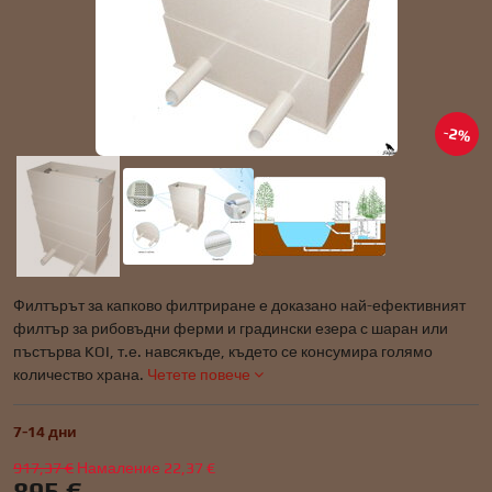
2%
Филтърът за капково филтриране е доказано най-ефективният
филтър за рибовъдни ферми и градински езера с шаран или
пъстърва KOI, т.е. навсякъде, където се консумира голямо
количество храна.
Четете повече
7-14 дни
917,37 €
Намаление
22,37 €
895 €