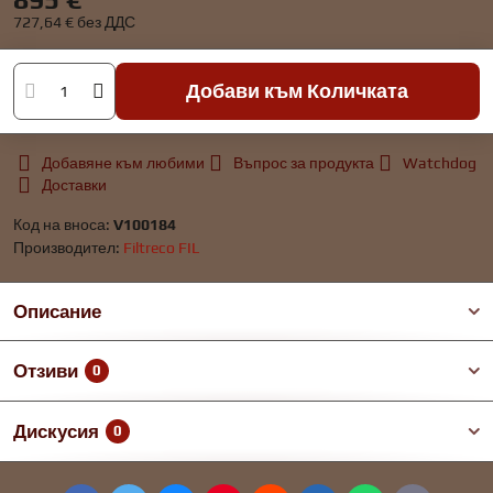
727,64 €
без ДДС
Добави към Количката
Добавяне към любими
Въпрос за продукта
Watchdog
Доставки
Код на вноса:
V100184
Производител:
Filtreco FIL
Описание
Отзиви
0
Дискусия
0