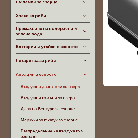
UV лампи за езерца
Храна за риби
Премахване на водорасли и
зелена вода
Бактерии и утайки в езерото
Лекарства за риби
Аерация в езерото
Въздушни двигатели за езера
Въздушни камъни за езера
Дюза на Вентури за езерце
Маркучи за въздух за езерце
Разпределение на въздуха към
езерото