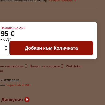
нален пневматичен мотор
Четете повече
Намаление
26 €
,95 €
без ДДС
Добави към Количката
не към любими
Въпрос за продукта
Watchdog
ки
са:
07010450
тел:
SuperFish POND
Дискусия
0