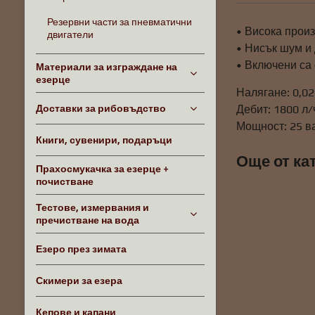
Резервни части за пневматични
• Висока произ
двигатели
• Нисък шум и
• Включени са
Материали за изграждане на
езерце
Налягане: 0,0
Доставки за рибовъдство
Дебит: 1800 л/
Мощност: 25 в
Книги, сувенири, подаръци
Още от ка
Прахосмукачка за езерце +
почистване
Тестове, измервания и
пречистване на вода
Езеро през зимата
Скимери за езера
Кепове и капани