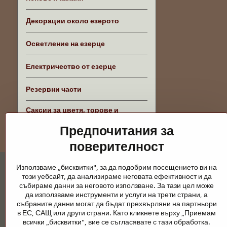
Декорации около езерото
Осветление на езерце
Електричество от езерце
Резервни части
Саксии за цветя, торове и
аксесоари
Предпочитания за
поверителност
Използваме „бисквитки", за да подобрим посещението ви на
този уебсайт, да анализираме неговата ефективност и да
събираме данни за неговото използване. За тази цел може
да използваме инструменти и услуги на трети страни, а
събраните данни могат да бъдат прехвърляни на партньори
Градински езера и конски принадлежно
в ЕС, САЩ или други страни. Като кликнете върху „Приемам
всички „бисквитки", вие се съгласявате с тази обработка.