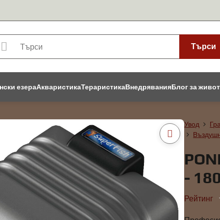
Търси
нски езера
Акваристика
Тераристика
Внедрявания
Блог за живо
Увод
Гр
Въздушн
PON
- 18
Рейтинг