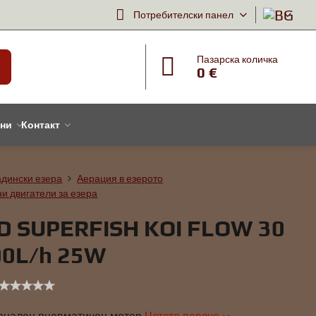
Потребителски панел
Пазарска количка
0 €
тни
Контакт
адински езера
Аерация в езерото
и двигатели за езера
D SUPERFISH KOI FLOW 30
00L/h 25W