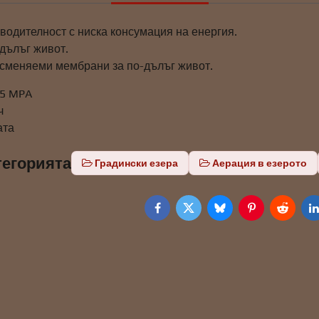
водителност с ниска консумация на енергия.
 дълъг живот.
 сменяеми мембрани за по-дълъг живот.
25 MPA
ч
ата
тегорията
Градински езера
Аерация в езерото
Facebook
Twitter
Bluesky
Pinterest
Reddit
L