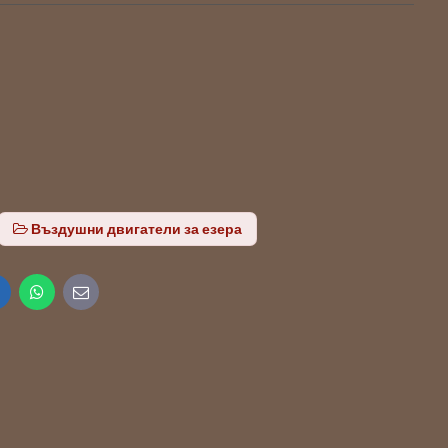
Въздушни двигатели за езера
inkedIn
WhatsApp
E-
mail