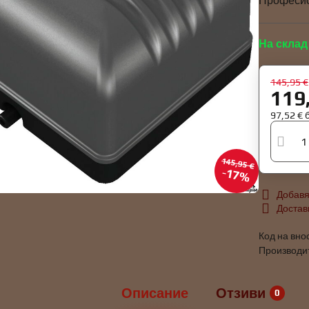
Професио
На склад
145,95 €
119
97,52 €
145,95 €
17%
Добавя
Достав
Код на вно
Производи
Описание
Отзиви
0