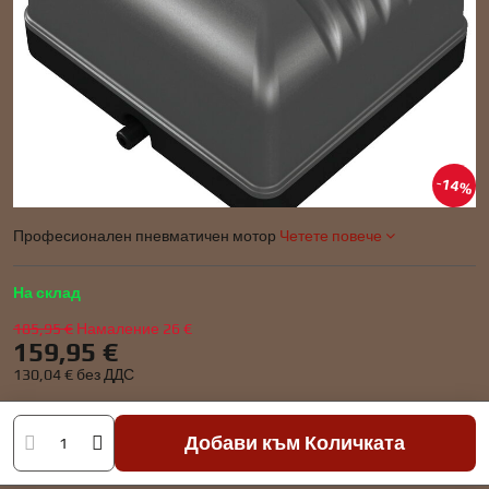
14%
Професионален пневматичен мотор
Четете повече
На склад
185,95 €
Намаление
26 €
159,95 €
130,04 €
без ДДС
Добави към Количката