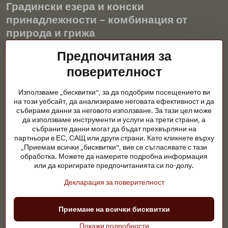
Градински езера и конски
принадлежности – комбинация от
природа и грижа
Градинските езера са красиво допълнение към всеки екстериор
Предпочитания за
и създават хармонична среда за релаксация и живот на водните
поверителност
животни. Правилната технология, филтрацията и редовната
поддръжка са ключови за чиста вода и здравословно езерце
Използваме „бисквитки", за да подобрим посещението ви
през цялата година. Също толкова важна е грижата за
на този уебсайт, да анализираме неговата ефективност и да
животните, които са част от нашия живот.
събираме данни за неговото използване. За тази цел може
да използваме инструменти и услуги на трети страни, а
Конете се нуждаят от висококачествени конски принадлежности,
събраните данни могат да бъдат прехвърляни на
правилно хранене и отговорни грижи, за да бъдат здрави, силни
партньори в ЕС, САЩ или други страни. Като кликнете върху
и доволни. Независимо дали става въпрос за екипировка за
„Приемам всички „бисквитки", вие се съгласявате с тази
ездачи, развъдчици или любители на природата, целта е да се
обработка. Можете да намерите подробна информация
създаде среда, която подкрепя естествения баланс,
или да коригирате предпочитанията си по-долу.
безопасността и благополучието както на животните, така и на
Декларация за поверителност
хората.
©
2026
Авторско право
Приемане на всички бисквитки
Предпочитания за поверителност
Декларация за поверителност
Покажи подробности