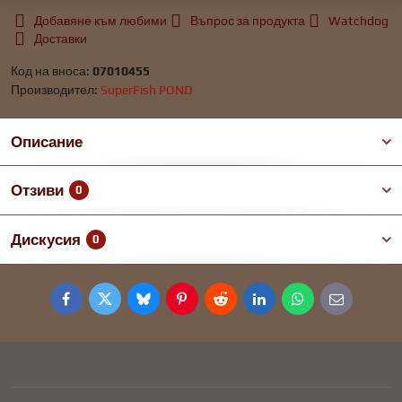
Добавяне към любими
Въпрос за продукта
Watchdog
Доставки
Код на вноса:
07010455
Производител:
SuperFish POND
Описание
Отзиви
0
Дискусия
0
Facebook
Twitter
Bluesky
Pinterest
Reddit
LinkedIn
WhatsApp
E-
mail