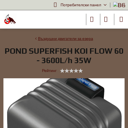
Потребителски панел
Въздушни двигатели за езера
POND SUPERFISH KOI FLOW 60
- 3600L/h 35W
Рейтинг