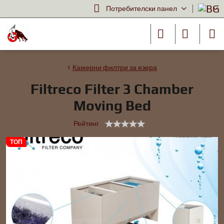
Потребителски панел
Камерни филтри за езера
Filtreco Filter 3 Chamber
Moving Bed
Рейтинг
ТОП