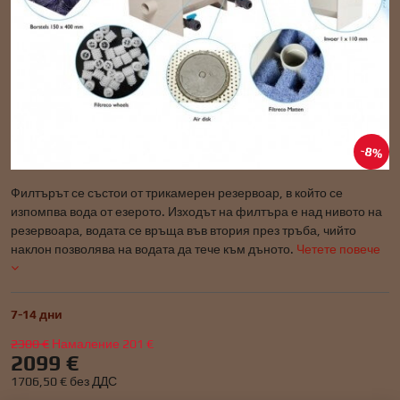
8%
Филтърът се състои от трикамерен резервоар, в който се
изпомпва вода от езерото. Изходът на филтъра е над нивото на
резервоара, водата се връща във втория през тръба, чийто
наклон позволява на водата да тече към дъното.
Четете повече
7-14 дни
2300 €
Намаление
201 €
2099 €
1706,50 €
без ДДС