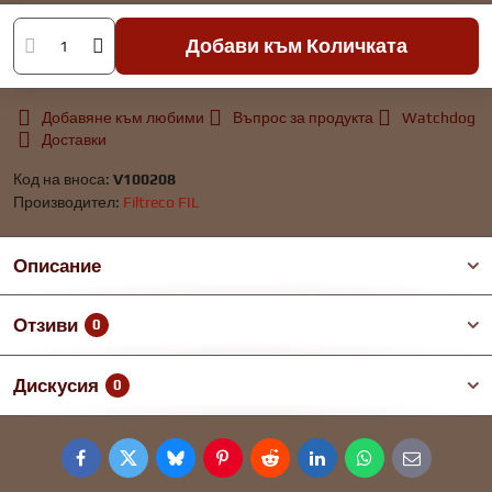
Добави към Количката
Добавяне към любими
Въпрос за продукта
Watchdog
Доставки
Код на вноса:
V100208
Производител:
Filtreco FIL
Описание
Отзиви
0
Дискусия
0
Facebook
Twitter
Bluesky
Pinterest
Reddit
LinkedIn
WhatsApp
E-
mail