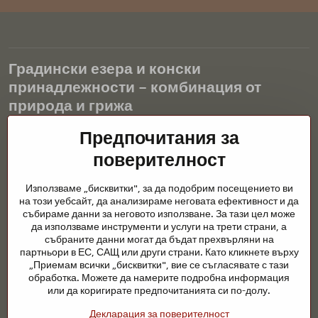
Градински езера и конски
принадлежности – комбинация от
природа и грижа
Градинските езера са красиво допълнение към всеки екстериор
Предпочитания за
и създават хармонична среда за релаксация и живот на водните
поверителност
животни. Правилната технология, филтрацията и редовната
поддръжка са ключови за чиста вода и здравословно езерце
Използваме „бисквитки", за да подобрим посещението ви
през цялата година. Също толкова важна е грижата за
на този уебсайт, да анализираме неговата ефективност и да
животните, които са част от нашия живот.
събираме данни за неговото използване. За тази цел може
да използваме инструменти и услуги на трети страни, а
Конете се нуждаят от висококачествени конски принадлежности,
събраните данни могат да бъдат прехвърляни на
правилно хранене и отговорни грижи, за да бъдат здрави, силни
партньори в ЕС, САЩ или други страни. Като кликнете върху
и доволни. Независимо дали става въпрос за екипировка за
„Приемам всички „бисквитки", вие се съгласявате с тази
ездачи, развъдчици или любители на природата, целта е да се
обработка. Можете да намерите подробна информация
създаде среда, която подкрепя естествения баланс,
или да коригирате предпочитанията си по-долу.
безопасността и благополучието както на животните, така и на
Декларация за поверителност